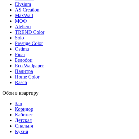
Elysium
AS Creation
MaxWall
МОФ
Ateliero
TREND Color
Solo
Prestige Color
Ostima
Fipar
Белобои
Eco Wallpaper
Палитра
Home Color
Rasch
Обои в квартиру
Зал
Коридор
Кабинет
Детская
Спальня
Кухня