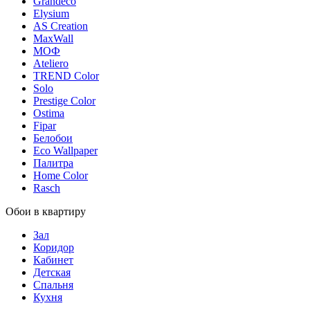
Grandeco
Elysium
AS Creation
MaxWall
МОФ
Ateliero
TREND Color
Solo
Prestige Color
Ostima
Fipar
Белобои
Eco Wallpaper
Палитра
Home Color
Rasch
Обои в квартиру
Зал
Коридор
Кабинет
Детская
Спальня
Кухня