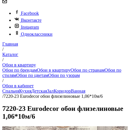
Facebook
Вконтакте
Instagram
Одноклассники
Главная
/
Каталог
/
Обои в квартиру
Обои по брендам
Обои в квартиру
Обои по странам
Обои по
стилям
Обои по цветам
Обои по узорам
/
Обои в кабинет
Спальня
Кухня
Детская
Зал
Коридор
Ванная
/
7220-23 Eurodecor обои флизелиновые 1,06*10м/6
7220-23 Eurodecor обои флизелиновые
1,06*10м/6