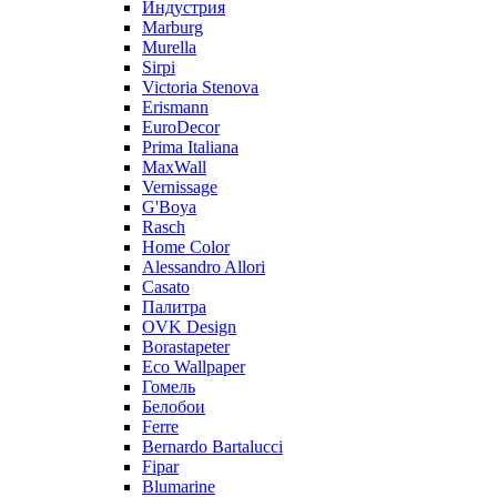
Индустрия
Marburg
Murella
Sirpi
Victoria Stenova
Erismann
EuroDecor
Prima Italiana
MaxWall
Vernissage
G'Boya
Rasch
Home Color
Alessandro Allori
Casato
Палитра
OVK Design
Borastapeter
Eco Wallpaper
Гомель
Белобои
Ferre
Bernardo Bartalucci
Fipar
Blumarine