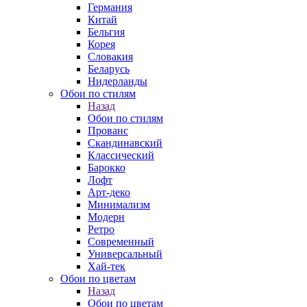
Германия
Китай
Бельгия
Корея
Словакия
Беларусь
Нидерланды
Обои по стилям
Назад
Обои по стилям
Прованс
Скандинавский
Классический
Барокко
Лофт
Арт-деко
Минимализм
Модерн
Ретро
Современный
Универсальный
Хай-тек
Обои по цветам
Назад
Обои по цветам