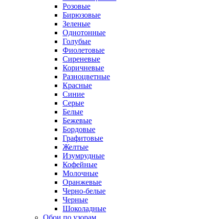
Розовые
Бирюзовые
Зеленые
Однотонные
Голубые
Фиолетовые
Сиреневые
Коричневые
Разноцветные
Красные
Синие
Серые
Белые
Бежевые
Бордовые
Графитовые
Желтые
Изумрудные
Кофейные
Молочные
Оранжевые
Черно-белые
Черные
Шоколадные
Обои по узорам