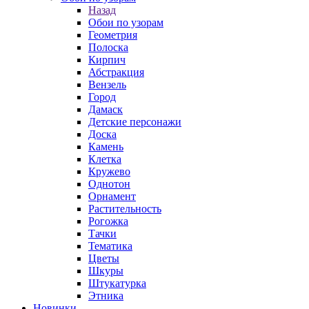
Назад
Обои по узорам
Геометрия
Полоска
Кирпич
Абстракция
Вензель
Город
Дамаск
Детские персонажи
Доска
Камень
Клетка
Кружево
Однотон
Орнамент
Растительность
Рогожка
Тачки
Тематика
Цветы
Шкуры
Штукатурка
Этника
Новинки