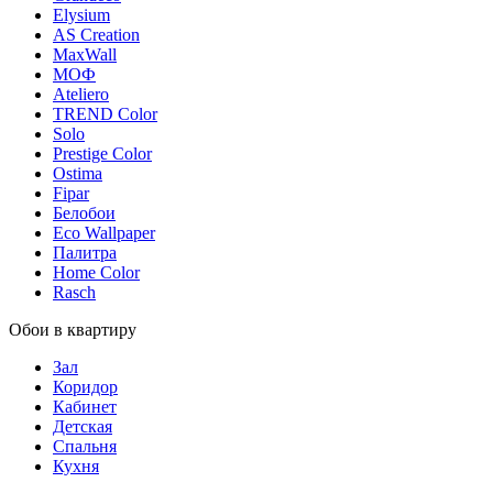
Elysium
AS Creation
MaxWall
МОФ
Ateliero
TREND Color
Solo
Prestige Color
Ostima
Fipar
Белобои
Eco Wallpaper
Палитра
Home Color
Rasch
Обои в квартиру
Зал
Коридор
Кабинет
Детская
Спальня
Кухня