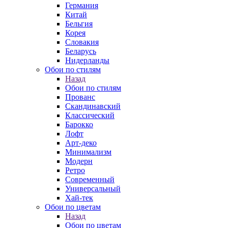
Германия
Китай
Бельгия
Корея
Словакия
Беларусь
Нидерланды
Обои по стилям
Назад
Обои по стилям
Прованс
Скандинавский
Классический
Барокко
Лофт
Арт-деко
Минимализм
Модерн
Ретро
Современный
Универсальный
Хай-тек
Обои по цветам
Назад
Обои по цветам