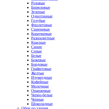
Розовые
Бирюзовые
Зеленые
Однотонные
Голубые
Фиолетовые
Сиреневые
Коричневые
Разноцветные
Красные
Синие
Серые
Белые
Бежевые
Бордовые
Графитовые
Желтые
Изумрудные
Кофейные
Молочные
Оранжевые
Черно-белые
Черные
Шоколадные
Обои по узорам