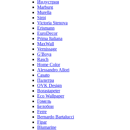
Индустрия
Marburg
Murella
Sirpi
Victoria Stenova
Erismann
EuroDecor
Prima Italiana
MaxWall
Vernissage
G'Boya
Rasch
Home Color
Alessandro Allori
Casato
Палитра
OVK Design
Borastapeter
Eco Wallpaper
Гомель
Белобои
Ferre
Bernardo Bartalucci
Fipar
Blumarine