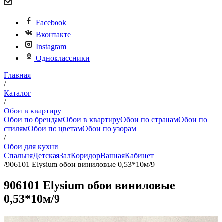
Facebook
Вконтакте
Instagram
Одноклассники
Главная
/
Каталог
/
Обои в квартиру
Обои по брендам
Обои в квартиру
Обои по странам
Обои по
стилям
Обои по цветам
Обои по узорам
/
Обои для кухни
Спальня
Детская
Зал
Коридор
Ванная
Кабинет
/
906101 Elysium обои виниловые 0,53*10м/9
906101 Elysium обои виниловые
0,53*10м/9