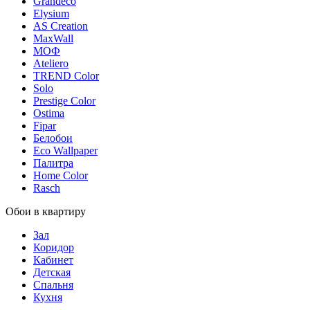
Grandeco
Elysium
AS Creation
MaxWall
МОФ
Ateliero
TREND Color
Solo
Prestige Color
Ostima
Fipar
Белобои
Eco Wallpaper
Палитра
Home Color
Rasch
Обои в квартиру
Зал
Коридор
Кабинет
Детская
Спальня
Кухня