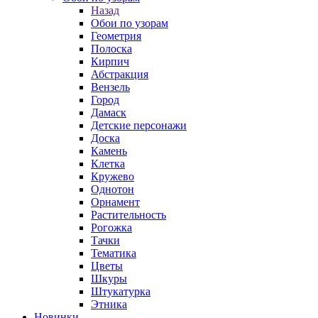
Назад
Обои по узорам
Геометрия
Полоска
Кирпич
Абстракция
Вензель
Город
Дамаск
Детские персонажи
Доска
Камень
Клетка
Кружево
Однотон
Орнамент
Растительность
Рогожка
Тачки
Тематика
Цветы
Шкуры
Штукатурка
Этника
Новинки