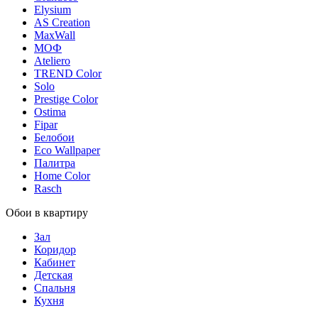
Elysium
AS Creation
MaxWall
МОФ
Ateliero
TREND Color
Solo
Prestige Color
Ostima
Fipar
Белобои
Eco Wallpaper
Палитра
Home Color
Rasch
Обои в квартиру
Зал
Коридор
Кабинет
Детская
Спальня
Кухня