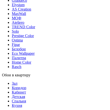
Grandeco
Elysium
AS Creation
MaxWall
МОФ
Ateliero
TREND Color
Solo
Prestige Color
Ostima
Fipar
Белобои
Eco Wallpaper
Палитра
Home Color
Rasch
Обои в квартиру
Зал
Коридор
Кабинет
Детская
Спальня
Кухня