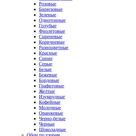
Розовые
Бирюзовые
Зеленые
Однотонные
Голубые
Фиолетовые
Сиреневые
Коричневые
Разноцветные
Красные
Синие
Серые
Белые
Бежевые
Бордовые
Графитовые
Желтые
Изумрудные
Кофейные
Молочные
Оранжевые
Черно-белые
Черные
Шоколадные
Обои по узорам