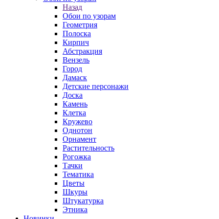
Назад
Обои по узорам
Геометрия
Полоска
Кирпич
Абстракция
Вензель
Город
Дамаск
Детские персонажи
Доска
Камень
Клетка
Кружево
Однотон
Орнамент
Растительность
Рогожка
Тачки
Тематика
Цветы
Шкуры
Штукатурка
Этника
Новинки