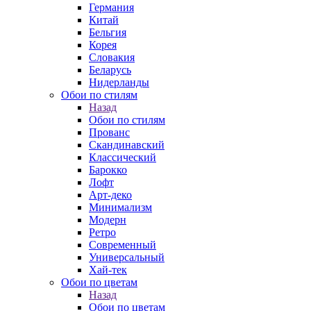
Германия
Китай
Бельгия
Корея
Словакия
Беларусь
Нидерланды
Обои по стилям
Назад
Обои по стилям
Прованс
Скандинавский
Классический
Барокко
Лофт
Арт-деко
Минимализм
Модерн
Ретро
Современный
Универсальный
Хай-тек
Обои по цветам
Назад
Обои по цветам