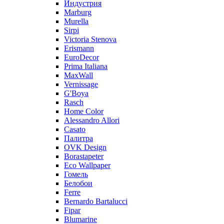
Индустрия
Marburg
Murella
Sirpi
Victoria Stenova
Erismann
EuroDecor
Prima Italiana
MaxWall
Vernissage
G'Boya
Rasch
Home Color
Alessandro Allori
Casato
Палитра
OVK Design
Borastapeter
Eco Wallpaper
Гомель
Белобои
Ferre
Bernardo Bartalucci
Fipar
Blumarine