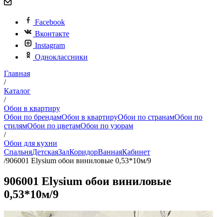
Facebook
Вконтакте
Instagram
Одноклассники
Главная
/
Каталог
/
Обои в квартиру
Обои по брендам
Обои в квартиру
Обои по странам
Обои по
стилям
Обои по цветам
Обои по узорам
/
Обои для кухни
Спальня
Детская
Зал
Коридор
Ванная
Кабинет
/
906001 Elysium обои виниловые 0,53*10м/9
906001 Elysium обои виниловые
0,53*10м/9