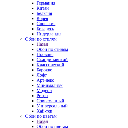
Германия
Китай
Бельгия
Корея
Словакия
Беларусь
Нидерланды
Обои по стилям
Назад
Обои по стилям
Прованс
Скандинавский
Классический
Барокко
Лофт
Арт-деко
Минимализм
Модерн
Ретро
Современный
Универсальный
Хай-тек
Обои по цветам
Назад
Обои по цветам