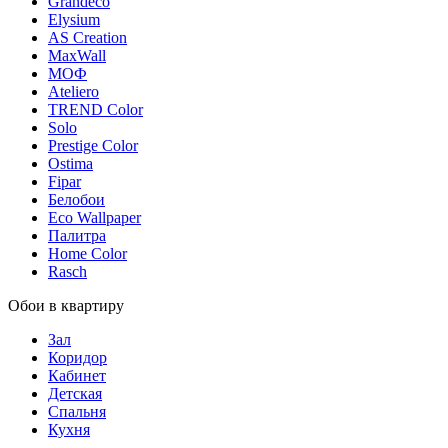
Grandeco
Elysium
AS Creation
MaxWall
МОФ
Ateliero
TREND Color
Solo
Prestige Color
Ostima
Fipar
Белобои
Eco Wallpaper
Палитра
Home Color
Rasch
Обои в квартиру
Зал
Коридор
Кабинет
Детская
Спальня
Кухня