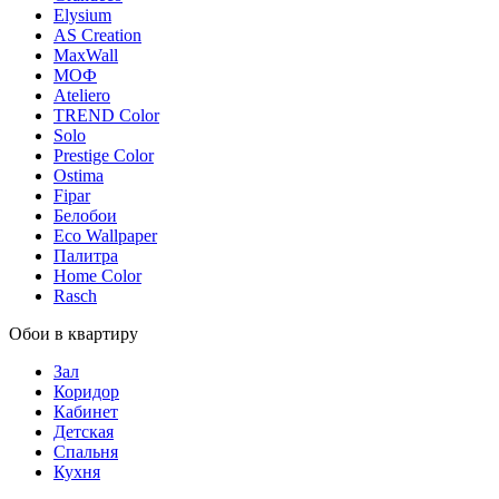
Elysium
AS Creation
MaxWall
МОФ
Ateliero
TREND Color
Solo
Prestige Color
Ostima
Fipar
Белобои
Eco Wallpaper
Палитра
Home Color
Rasch
Обои в квартиру
Зал
Коридор
Кабинет
Детская
Спальня
Кухня