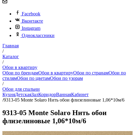
Facebook
Вконтакте
Instagram
Одноклассники
Главная
/
Каталог
/
Обои в квартиру
Обои по брендам
Обои в квартиру
Обои по странам
Обои по
стилям
Обои по цветам
Обои по узорам
/
Обои для спальни
Кухня
Детская
Зал
Коридор
Ванная
Кабинет
/
9313-05 Monte Solaro Нить обои флизелиновые 1,06*10м/6
9313-05 Monte Solaro Нить обои
флизелиновые 1,06*10м/6