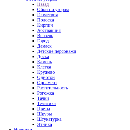
Назад
Обои по узорам
Геометрия
Полоска
Кирпич
Абстракция
Вензель
Город
Дамаск
Детские персонажи
Доска
Камень
Клетка
Кружево
Однотон
Орнамент
Растительность
Рогожка
Тачки
Тематика
Цветы
Шкуры
Штукатурка
Этника
Новинки