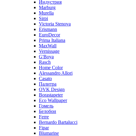
Индустрия
Marburg
Murella
Sirpi
Victoria Stenova
Erismann
EuroDecor
Prima Italiana
MaxWall
Vernissage
G'Boya
Rasch
Home Color
Alessandro Allori
Casato
Палитра
OVK Design
Borastapeter
Eco Wallpaper
Гомель
Белобои
Ferre
Bernardo Bartalucci
Fipar
Blumarine