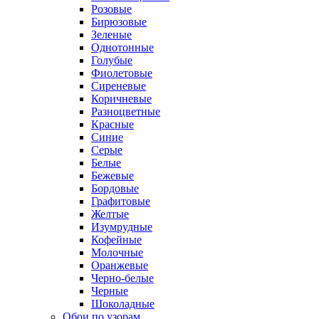
Розовые
Бирюзовые
Зеленые
Однотонные
Голубые
Фиолетовые
Сиреневые
Коричневые
Разноцветные
Красные
Синие
Серые
Белые
Бежевые
Бордовые
Графитовые
Желтые
Изумрудные
Кофейные
Молочные
Оранжевые
Черно-белые
Черные
Шоколадные
Обои по узорам