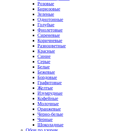
Розовые
Бирюзовые
Зеленые
Однотонные
Голубые
Фиолетовые
Сиреневые
Коричневые
Разноцветные
Красные
Синие
Серые
Белые
Бежевые
Бордовые
Графитовые
Желтые
Изумрудные
Кофейные
Молочные
Оранжевые
Черно-белые
Черные
Шоколадные
Обои по узорам