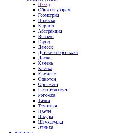
Назад
Обои по узорам
Геометрия
Полоска
Кирпич
Абстракция
Вензель
Город
Дамаск
Детские персонажи
Доска
Камень
Клетка
Кружево
Однотон
Орнамент
Растительность
Рогожка
Тачки
Тематика
Цветы
Шкуры
Штукатурка
Этника
Новинки