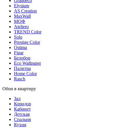
Grandeco
Elysium
AS Creation
MaxWall
МОФ
Ateliero
TREND Color
Solo
Prestige Color
Ostima
Fipar
Белобои
Eco Wallpaper
Палитра
Home Color
Rasch
Обои в квартиру
Зал
Коридор
Кабинет
Детская
Спальня
Кухня