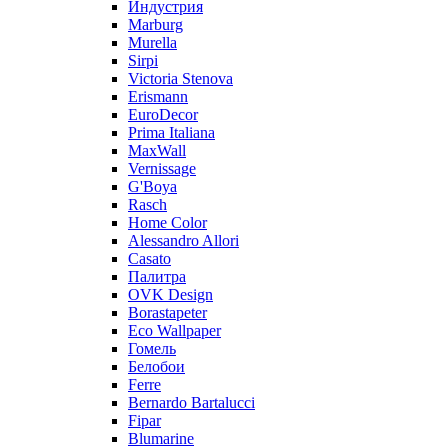
Индустрия
Marburg
Murella
Sirpi
Victoria Stenova
Erismann
EuroDecor
Prima Italiana
MaxWall
Vernissage
G'Boya
Rasch
Home Color
Alessandro Allori
Casato
Палитра
OVK Design
Borastapeter
Eco Wallpaper
Гомель
Белобои
Ferre
Bernardo Bartalucci
Fipar
Blumarine