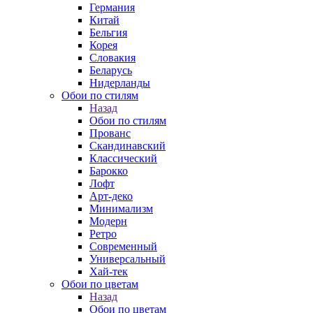
Германия
Китай
Бельгия
Корея
Словакия
Беларусь
Нидерланды
Обои по стилям
Назад
Обои по стилям
Прованс
Скандинавский
Классический
Барокко
Лофт
Арт-деко
Минимализм
Модерн
Ретро
Современный
Универсальный
Хай-тек
Обои по цветам
Назад
Обои по цветам