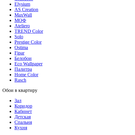
Elysium
AS Creation
MaxWall
МОФ
Ateliero
TREND Color
Solo
Prestige Color
Ostima
Fipar
Белобои
Eco Wallpaper
Палитра
Home Color
Rasch
Обои в квартиру
Зал
Коридор
Кабинет
Детская
Спальня
Кухня