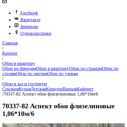
Facebook
Вконтакте
Instagram
Одноклассники
Главная
/
Каталог
/
Обои в квартиру
Обои по брендам
Обои в квартиру
Обои по странам
Обои по
стилям
Обои по цветам
Обои по узорам
/
Обои в зал и гостиную
Спальня
Кухня
Детская
Коридор
Ванная
Кабинет
/
70337-82 Аспект обои флизелиновые 1,06*10м/6
70337-82 Аспект обои флизелиновые
1,06*10м/6