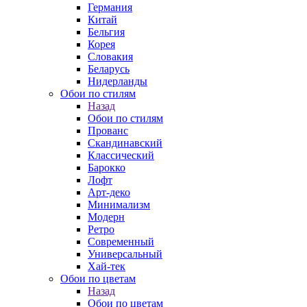
Германия
Китай
Бельгия
Корея
Словакия
Беларусь
Нидерланды
Обои по стилям
Назад
Обои по стилям
Прованс
Скандинавский
Классический
Барокко
Лофт
Арт-деко
Минимализм
Модерн
Ретро
Современный
Универсальный
Хай-тек
Обои по цветам
Назад
Обои по цветам