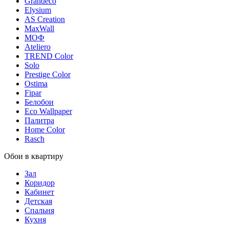
Grandeco
Elysium
AS Creation
MaxWall
МОФ
Ateliero
TREND Color
Solo
Prestige Color
Ostima
Fipar
Белобои
Eco Wallpaper
Палитра
Home Color
Rasch
Обои в квартиру
Зал
Коридор
Кабинет
Детская
Спальня
Кухня