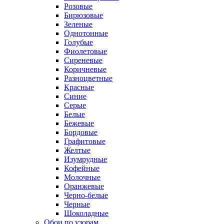
Розовые
Бирюзовые
Зеленые
Однотонные
Голубые
Фиолетовые
Сиреневые
Коричневые
Разноцветные
Красные
Синие
Серые
Белые
Бежевые
Бордовые
Графитовые
Желтые
Изумрудные
Кофейные
Молочные
Оранжевые
Черно-белые
Черные
Шоколадные
Обои по узорам