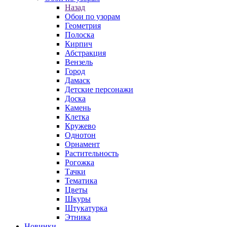
Назад
Обои по узорам
Геометрия
Полоска
Кирпич
Абстракция
Вензель
Город
Дамаск
Детские персонажи
Доска
Камень
Клетка
Кружево
Однотон
Орнамент
Растительность
Рогожка
Тачки
Тематика
Цветы
Шкуры
Штукатурка
Этника
Новинки