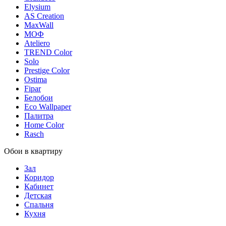
Elysium
AS Creation
MaxWall
МОФ
Ateliero
TREND Color
Solo
Prestige Color
Ostima
Fipar
Белобои
Eco Wallpaper
Палитра
Home Color
Rasch
Обои в квартиру
Зал
Коридор
Кабинет
Детская
Спальня
Кухня