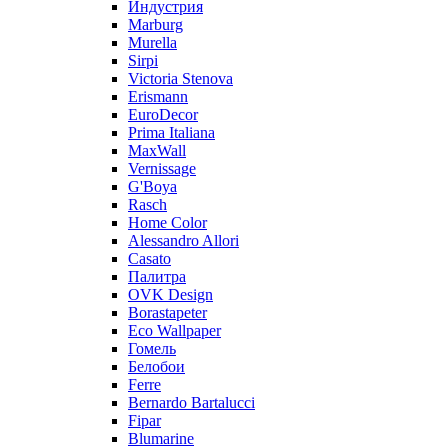
Индустрия
Marburg
Murella
Sirpi
Victoria Stenova
Erismann
EuroDecor
Prima Italiana
MaxWall
Vernissage
G'Boya
Rasch
Home Color
Alessandro Allori
Casato
Палитра
OVK Design
Borastapeter
Eco Wallpaper
Гомель
Белобои
Ferre
Bernardo Bartalucci
Fipar
Blumarine