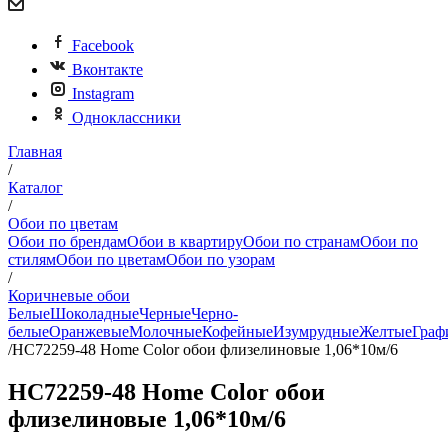
Facebook
Вконтакте
Instagram
Одноклассники
Главная
/
Каталог
/
Обои по цветам
Обои по брендам
Обои в квартиру
Обои по странам
Обои по
стилям
Обои по цветам
Обои по узорам
/
Коричневые обои
Белые
Шоколадные
Черные
Черно-
белые
Оранжевые
Молочные
Кофейные
Изумрудные
Желтые
Граф
/
HC72259-48 Home Color обои флизелиновые 1,06*10м/6
HC72259-48 Home Color обои
флизелиновые 1,06*10м/6