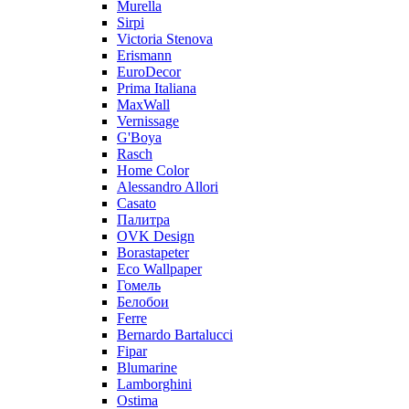
Murella
Sirpi
Victoria Stenova
Erismann
EuroDecor
Prima Italiana
MaxWall
Vernissage
G'Boya
Rasch
Home Color
Alessandro Allori
Casato
Палитра
OVK Design
Borastapeter
Eco Wallpaper
Гомель
Белобои
Ferre
Bernardo Bartalucci
Fipar
Blumarine
Lamborghini
Ostima