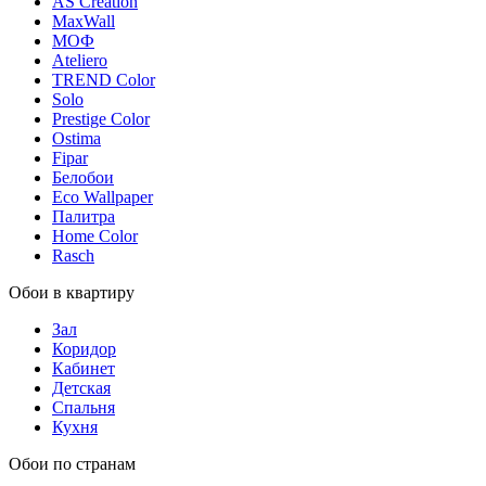
AS Creation
MaxWall
МОФ
Ateliero
TREND Color
Solo
Prestige Color
Ostima
Fipar
Белобои
Eco Wallpaper
Палитра
Home Color
Rasch
Обои в квартиру
Зал
Коридор
Кабинет
Детская
Спальня
Кухня
Обои по странам