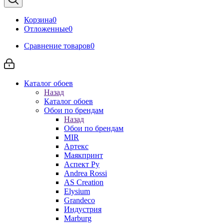
Корзина
0
Отложенные
0
Сравнение товаров
0
Каталог обоев
Назад
Каталог обоев
Обои по брендам
Назад
Обои по брендам
MIR
Артекс
Маякпринт
Аспект Ру
Andrea Rossi
AS Creation
Elysium
Grandeco
Индустрия
Marburg