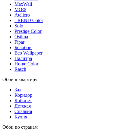
MaxWall
МОФ
Ateliero
TREND Color
Solo
Prestige Color
Ostima
Fipar
Белобои
Eco Wallpaper
Палитра
Home Color
Rasch
Обои в квартиру
Зал
Коридор
Кабинет
Детская
Спальня
Кухня
Обои по странам