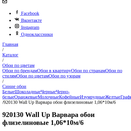
Facebook
Вконтакте
Instagram
Одноклассники
Главная
/
Каталог
/
Обои по цветам
Обои по брендам
Обои в квартиру
Обои по странам
Обои по
стилям
Обои по цветам
Обои по узорам
/
Синие обои
Белые
Шоколадные
Черные
Черно-
белые
Оранжевые
Молочные
Кофейные
Изумрудные
Желтые
Граф
/
920130 Wall Up Варвара обои флизелиновые 1,06*10м/6
920130 Wall Up Варвара обои
флизелиновые 1,06*10м/6