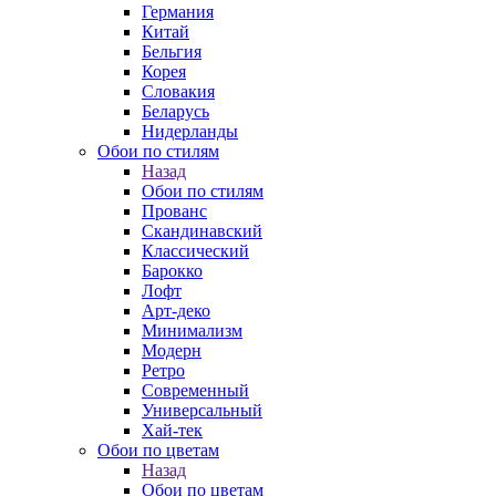
Германия
Китай
Бельгия
Корея
Словакия
Беларусь
Нидерланды
Обои по стилям
Назад
Обои по стилям
Прованс
Скандинавский
Классический
Барокко
Лофт
Арт-деко
Минимализм
Модерн
Ретро
Современный
Универсальный
Хай-тек
Обои по цветам
Назад
Обои по цветам