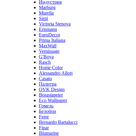
Индустрия
Marburg
Murella
Sirpi
Victoria Stenova
Erismann
EuroDecor
Prima Italiana
MaxWall
Vernissage
G'Boya
Rasch
Home Color
Alessandro Allori
Casato
Палитра
OVK Design
Borastapeter
Eco Wallpaper
Гомель
Белобои
Ferre
Bernardo Bartalucci
Fipar
Blumarine