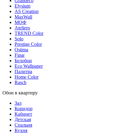
Grandeco
Elysium
AS Creation
MaxWall
МОФ
Ateliero
TREND Color
Solo
Prestige Color
Ostima
Fipar
Белобои
Eco Wallpaper
Палитра
Home Color
Rasch
Обои в квартиру
Зал
Коридор
Кабинет
Детская
Спальня
Кухня