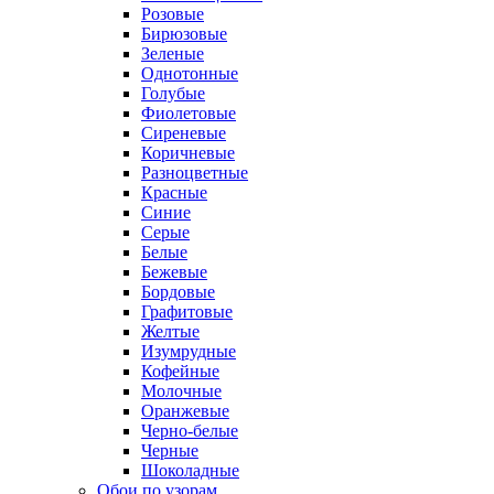
Розовые
Бирюзовые
Зеленые
Однотонные
Голубые
Фиолетовые
Сиреневые
Коричневые
Разноцветные
Красные
Синие
Серые
Белые
Бежевые
Бордовые
Графитовые
Желтые
Изумрудные
Кофейные
Молочные
Оранжевые
Черно-белые
Черные
Шоколадные
Обои по узорам