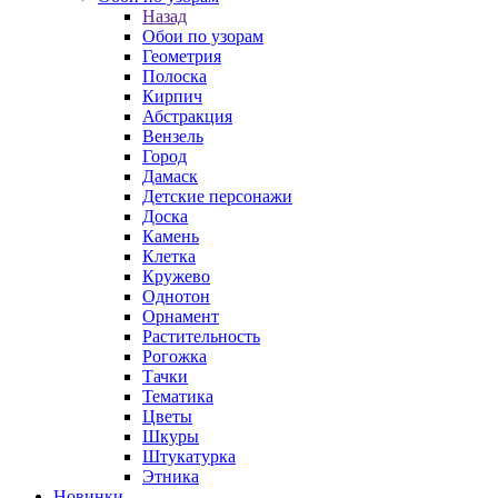
Назад
Обои по узорам
Геометрия
Полоска
Кирпич
Абстракция
Вензель
Город
Дамаск
Детские персонажи
Доска
Камень
Клетка
Кружево
Однотон
Орнамент
Растительность
Рогожка
Тачки
Тематика
Цветы
Шкуры
Штукатурка
Этника
Новинки