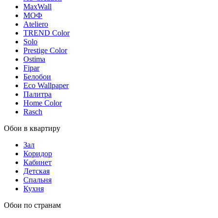
MaxWall
МОФ
Ateliero
TREND Color
Solo
Prestige Color
Ostima
Fipar
Белобои
Eco Wallpaper
Палитра
Home Color
Rasch
Обои в квартиру
Зал
Коридор
Кабинет
Детская
Спальня
Кухня
Обои по странам