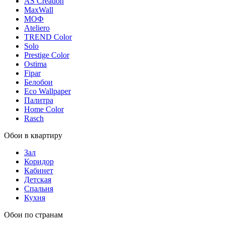
AS Creation
MaxWall
МОФ
Ateliero
TREND Color
Solo
Prestige Color
Ostima
Fipar
Белобои
Eco Wallpaper
Палитра
Home Color
Rasch
Обои в квартиру
Зал
Коридор
Кабинет
Детская
Спальня
Кухня
Обои по странам