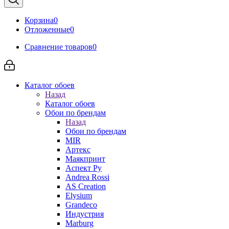
Корзина
0
Отложенные
0
Сравнение товаров
0
Каталог обоев
Назад
Каталог обоев
Обои по брендам
Назад
Обои по брендам
MIR
Артекс
Маякпринт
Аспект Ру
Andrea Rossi
AS Creation
Elysium
Grandeco
Индустрия
Marburg