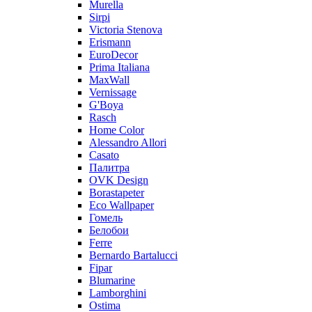
Murella
Sirpi
Victoria Stenova
Erismann
EuroDecor
Prima Italiana
MaxWall
Vernissage
G'Boya
Rasch
Home Color
Alessandro Allori
Casato
Палитра
OVK Design
Borastapeter
Eco Wallpaper
Гомель
Белобои
Ferre
Bernardo Bartalucci
Fipar
Blumarine
Lamborghini
Ostima