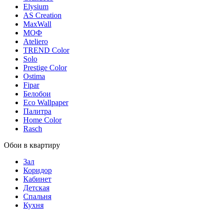
Elysium
AS Creation
MaxWall
МОФ
Ateliero
TREND Color
Solo
Prestige Color
Ostima
Fipar
Белобои
Eco Wallpaper
Палитра
Home Color
Rasch
Обои в квартиру
Зал
Коридор
Кабинет
Детская
Спальня
Кухня