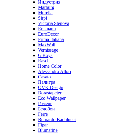
Индустрия
Marburg
Murella
Sirpi
Victoria Stenova
Erismann
EuroDecor
Prima Italiana
MaxWall
Vernissage
G'Boya
Rasch
Home Color
Alessandro Allori
Casato
Палитра
OVK Design
Borastapeter
Eco Wallpaper
Гомель
Белобои
Ferre
Bernardo Bartalucci
Fipar
Blumarine