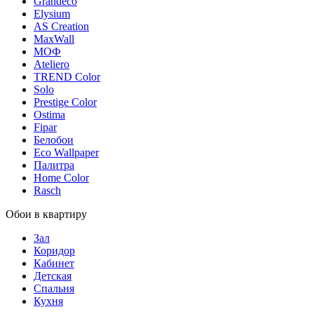
Grandeco
Elysium
AS Creation
MaxWall
МОФ
Ateliero
TREND Color
Solo
Prestige Color
Ostima
Fipar
Белобои
Eco Wallpaper
Палитра
Home Color
Rasch
Обои в квартиру
Зал
Коридор
Кабинет
Детская
Спальня
Кухня