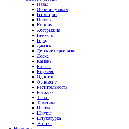
Назад
Обои по узорам
Геометрия
Полоска
Кирпич
Абстракция
Вензель
Город
Дамаск
Детские персонажи
Доска
Камень
Клетка
Кружево
Однотон
Орнамент
Растительность
Рогожка
Тачки
Тематика
Цветы
Шкуры
Штукатурка
Этника
Новинки