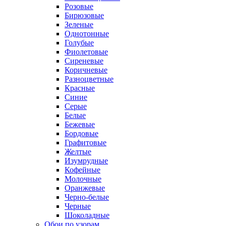
Розовые
Бирюзовые
Зеленые
Однотонные
Голубые
Фиолетовые
Сиреневые
Коричневые
Разноцветные
Красные
Синие
Серые
Белые
Бежевые
Бордовые
Графитовые
Желтые
Изумрудные
Кофейные
Молочные
Оранжевые
Черно-белые
Черные
Шоколадные
Обои по узорам