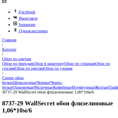
Facebook
Вконтакте
Instagram
Одноклассники
Главная
/
Каталог
/
Обои по цветам
Обои по брендам
Обои в квартиру
Обои по странам
Обои по
стилям
Обои по цветам
Обои по узорам
/
Синие обои
Белые
Шоколадные
Черные
Черно-
белые
Оранжевые
Молочные
Кофейные
Изумрудные
Желтые
Граф
/
8737-29 WallSecret обои флизелиновые 1,06*10м/6
8737-29 WallSecret обои флизелиновые
1,06*10м/6