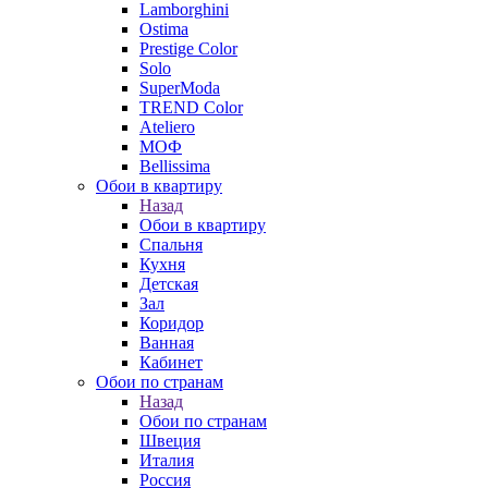
Lamborghini
Ostima
Prestige Color
Solo
SuperModa
TREND Color
Ateliero
МОФ
Bellissima
Обои в квартиру
Назад
Обои в квартиру
Спальня
Кухня
Детская
Зал
Коридор
Ванная
Кабинет
Обои по странам
Назад
Обои по странам
Швеция
Италия
Россия