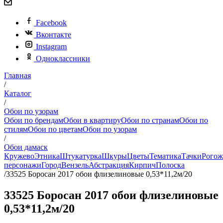
Facebook
Вконтакте
Instagram
Одноклассники
Главная
/
Каталог
/
Обои по узорам
Обои по брендам
Обои в квартиру
Обои по странам
Обои по
стилям
Обои по цветам
Обои по узорам
/
Обои дамаск
Кружево
Этника
Штукатурка
Шкуры
Цветы
Тематика
Тачки
Рогож
персонажи
Город
Вензель
Абстракция
Кирпич
Полоска
/
33525 Боросан 2017 обои флизелиновые 0,53*11,2м/20
33525 Боросан 2017 обои флизелиновые
0,53*11,2м/20