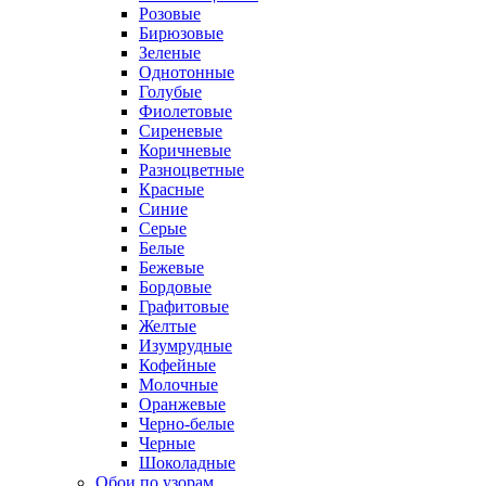
Розовые
Бирюзовые
Зеленые
Однотонные
Голубые
Фиолетовые
Сиреневые
Коричневые
Разноцветные
Красные
Синие
Серые
Белые
Бежевые
Бордовые
Графитовые
Желтые
Изумрудные
Кофейные
Молочные
Оранжевые
Черно-белые
Черные
Шоколадные
Обои по узорам