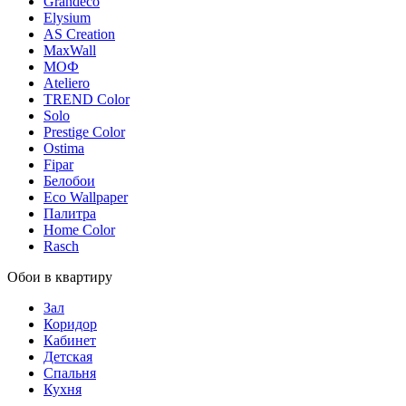
Grandeco
Elysium
AS Creation
MaxWall
МОФ
Ateliero
TREND Color
Solo
Prestige Color
Ostima
Fipar
Белобои
Eco Wallpaper
Палитра
Home Color
Rasch
Обои в квартиру
Зал
Коридор
Кабинет
Детская
Спальня
Кухня