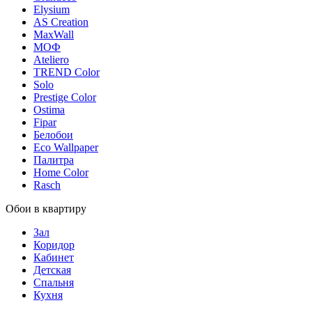
Elysium
AS Creation
MaxWall
МОФ
Ateliero
TREND Color
Solo
Prestige Color
Ostima
Fipar
Белобои
Eco Wallpaper
Палитра
Home Color
Rasch
Обои в квартиру
Зал
Коридор
Кабинет
Детская
Спальня
Кухня