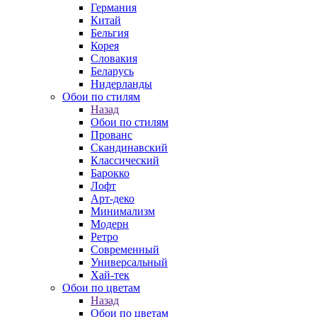
Германия
Китай
Бельгия
Корея
Словакия
Беларусь
Нидерланды
Обои по стилям
Назад
Обои по стилям
Прованс
Скандинавский
Классический
Барокко
Лофт
Арт-деко
Минимализм
Модерн
Ретро
Современный
Универсальный
Хай-тек
Обои по цветам
Назад
Обои по цветам