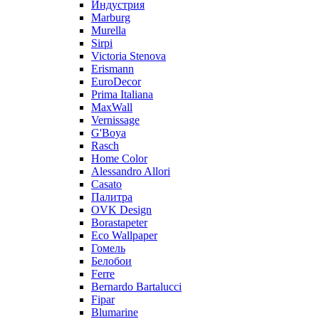
Индустрия
Marburg
Murella
Sirpi
Victoria Stenova
Erismann
EuroDecor
Prima Italiana
MaxWall
Vernissage
G'Boya
Rasch
Home Color
Alessandro Allori
Casato
Палитра
OVK Design
Borastapeter
Eco Wallpaper
Гомель
Белобои
Ferre
Bernardo Bartalucci
Fipar
Blumarine