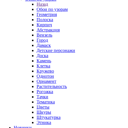
Назад
Обои по узорам
Геометрия
Полоска
Кирпич
Абстракция
Вензель
Город
Дамаск
Детские персонажи
Доска
Камень
Клетка
Кружево
Однотон
Орнамент
Растительность
Рогожка
Тачки
Тематика
Цветы
Шкуры
Штукатурка
Этника
Новинки