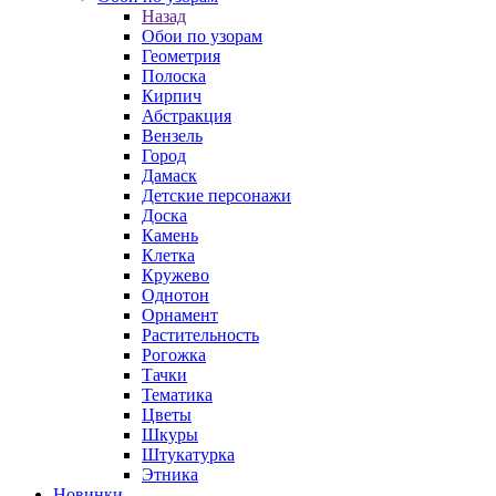
Назад
Обои по узорам
Геометрия
Полоска
Кирпич
Абстракция
Вензель
Город
Дамаск
Детские персонажи
Доска
Камень
Клетка
Кружево
Однотон
Орнамент
Растительность
Рогожка
Тачки
Тематика
Цветы
Шкуры
Штукатурка
Этника
Новинки