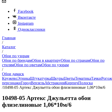
Facebook
Вконтакте
Instagram
Одноклассники
Главная
/
Каталог
/
Обои по узорам
Обои по брендам
Обои в квартиру
Обои по странам
Обои по
стилям
Обои по цветам
Обои по узорам
/
Обои дамаск
Кружево
Этника
Штукатурка
Шкуры
Цветы
Тематика
Тачки
Рогож
персонажи
Город
Вензель
Абстракция
Кирпич
Полоска
/
10498-05 Артекс Джульетта обои флизелиновые 1,06*10м/6
10498-05 Артекс Джульетта обои
флизелиновые 1,06*10м/6