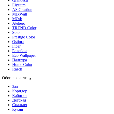
Grandeco
Elysium
AS Creation
MaxWall
МОФ
Ateliero
TREND Color
Solo
Prestige Color
Ostima
Fipar
Белобои
Eco Wallpaper
Палитра
Home Color
Rasch
Обои в квартиру
Зал
Коридор
Кабинет
Детская
Спальня
Кухня