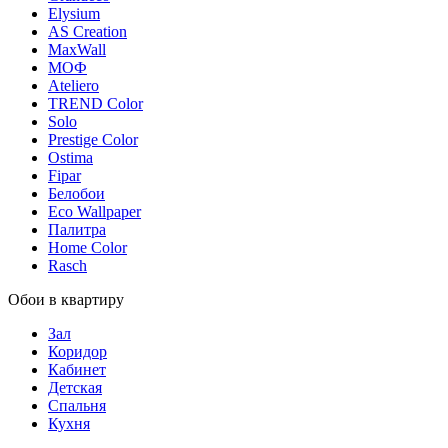
Elysium
AS Creation
MaxWall
МОФ
Ateliero
TREND Color
Solo
Prestige Color
Ostima
Fipar
Белобои
Eco Wallpaper
Палитра
Home Color
Rasch
Обои в квартиру
Зал
Коридор
Кабинет
Детская
Спальня
Кухня