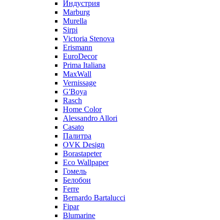
Индустрия
Marburg
Murella
Sirpi
Victoria Stenova
Erismann
EuroDecor
Prima Italiana
MaxWall
Vernissage
G'Boya
Rasch
Home Color
Alessandro Allori
Casato
Палитра
OVK Design
Borastapeter
Eco Wallpaper
Гомель
Белобои
Ferre
Bernardo Bartalucci
Fipar
Blumarine