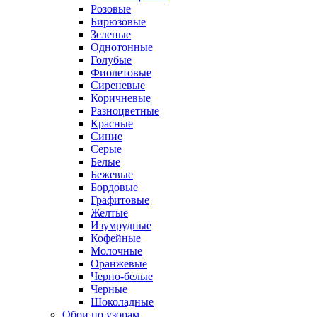
Розовые
Бирюзовые
Зеленые
Однотонные
Голубые
Фиолетовые
Сиреневые
Коричневые
Разноцветные
Красные
Синие
Серые
Белые
Бежевые
Бордовые
Графитовые
Желтые
Изумрудные
Кофейные
Молочные
Оранжевые
Черно-белые
Черные
Шоколадные
Обои по узорам