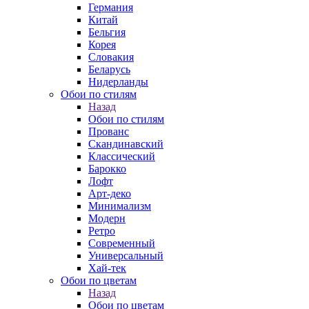
Германия
Китай
Бельгия
Корея
Словакия
Беларусь
Нидерланды
Обои по стилям
Назад
Обои по стилям
Прованс
Скандинавский
Классический
Барокко
Лофт
Арт-деко
Минимализм
Модерн
Ретро
Современный
Универсальный
Хай-тек
Обои по цветам
Назад
Обои по цветам