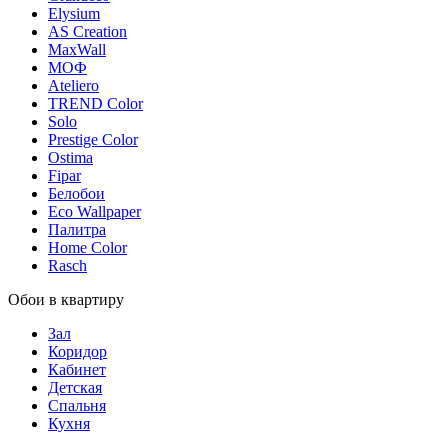
Elysium
AS Creation
MaxWall
МОФ
Ateliero
TREND Color
Solo
Prestige Color
Ostima
Fipar
Белобои
Eco Wallpaper
Палитра
Home Color
Rasch
Обои в квартиру
Зал
Коридор
Кабинет
Детская
Спальня
Кухня