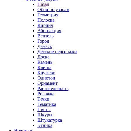
Назад
Обои по узорам
Геометрия
Полоска
Кирпич
Абстракция
Вензель
Город
Дамаск
Детские персонажи
Доска
Камень
Клетка
Кружево
Однотон
Орнамент
Растительность
Рогожка
Тачки
Тематика
Цветы
Шкуры
Штукатурка
Этника
Новинки