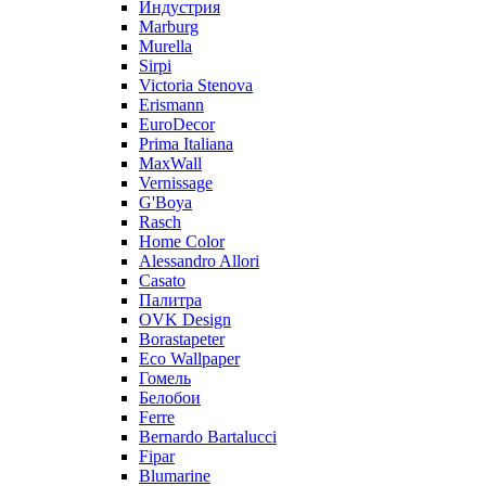
Индустрия
Marburg
Murella
Sirpi
Victoria Stenova
Erismann
EuroDecor
Prima Italiana
MaxWall
Vernissage
G'Boya
Rasch
Home Color
Alessandro Allori
Casato
Палитра
OVK Design
Borastapeter
Eco Wallpaper
Гомель
Белобои
Ferre
Bernardo Bartalucci
Fipar
Blumarine