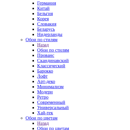
Германия
Китай
Бельгия
Корея
Словакия
Беларусь
Нидерланды
Обои по стилям
Назад
Обои по стилям
Прованс
Скандинавский
Классический
Барокко
Лофт
Арт-деко
Минимализм
Модерн
Ретро
Современный
Универсальный
Хай-тек
Обои по цветам
Назад
Обои по цветам