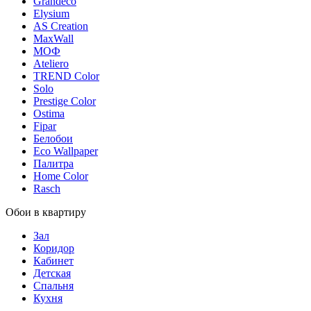
Grandeco
Elysium
AS Creation
MaxWall
МОФ
Ateliero
TREND Color
Solo
Prestige Color
Ostima
Fipar
Белобои
Eco Wallpaper
Палитра
Home Color
Rasch
Обои в квартиру
Зал
Коридор
Кабинет
Детская
Спальня
Кухня