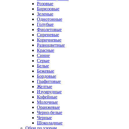
Розовые
Бирюзовые
Зеленые
Однотонные
Голубые
Фиолетовые
Сиреневые
Коричневые
Разноцветные
Красные
Синие
Серые
Белые
Бежевые
Бордовые
Графитовые
Желтые
Изумрудные
Кофейные
Молочные
Оранжевые
Черно-белые
Черные
Шоколадные
Обои по узорам