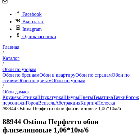
Facebook
Вконтакте
Instagram
Одноклассники
Главная
/
Каталог
/
Обои по узорам
Обои по брендам
Обои в квартиру
Обои по странам
Обои по
стилям
Обои по цветам
Обои по узорам
/
Обои дамаск
Кружево
Этника
Штукатурка
Шкуры
Цветы
Тематика
Тачки
Рогож
персонажи
Город
Вензель
Абстракция
Кирпич
Полоска
/
88944 Ostima Перфетто обои флизелиновые 1,06*10м/6
88944 Ostima Перфетто обои
флизелиновые 1,06*10м/6