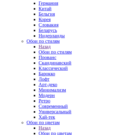
Германия
Китай
Бельгия
Корея
Словакия
Беларусь
Нидерланды
Обои по стилям
Назад
Обои по стилям
Прованс
Скандинавский
Классический
Барокко
Лофт
Арт-деко
Минимализм
Модерн
Ретро
Современный
Универсальный
Хай-тек
Обои по цветам
Назад
Обои по цветам