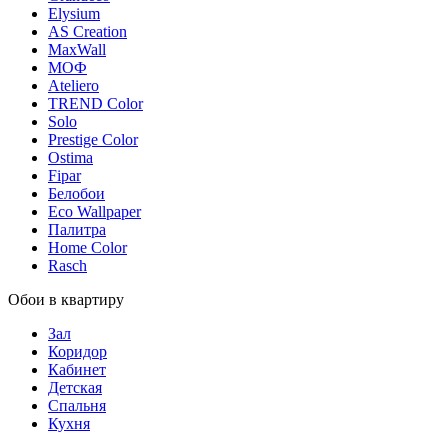
Elysium
AS Creation
MaxWall
МОФ
Ateliero
TREND Color
Solo
Prestige Color
Ostima
Fipar
Белобои
Eco Wallpaper
Палитра
Home Color
Rasch
Обои в квартиру
Зал
Коридор
Кабинет
Детская
Спальня
Кухня