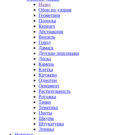
Назад
Обои по узорам
Геометрия
Полоска
Кирпич
Абстракция
Вензель
Город
Дамаск
Детские персонажи
Доска
Камень
Клетка
Кружево
Однотон
Орнамент
Растительность
Рогожка
Тачки
Тематика
Цветы
Шкуры
Штукатурка
Этника
Новинки