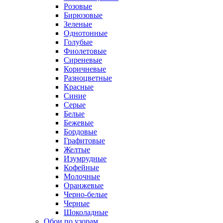
Розовые
Бирюзовые
Зеленые
Однотонные
Голубые
Фиолетовые
Сиреневые
Коричневые
Разноцветные
Красные
Синие
Серые
Белые
Бежевые
Бордовые
Графитовые
Желтые
Изумрудные
Кофейные
Молочные
Оранжевые
Черно-белые
Черные
Шоколадные
Обои по узорам