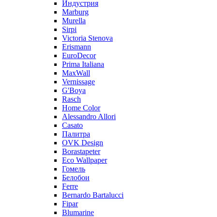
Индустрия
Marburg
Murella
Sirpi
Victoria Stenova
Erismann
EuroDecor
Prima Italiana
MaxWall
Vernissage
G'Boya
Rasch
Home Color
Alessandro Allori
Casato
Палитра
OVK Design
Borastapeter
Eco Wallpaper
Гомель
Белобои
Ferre
Bernardo Bartalucci
Fipar
Blumarine