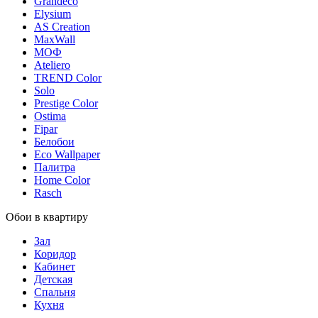
Grandeco
Elysium
AS Creation
MaxWall
МОФ
Ateliero
TREND Color
Solo
Prestige Color
Ostima
Fipar
Белобои
Eco Wallpaper
Палитра
Home Color
Rasch
Обои в квартиру
Зал
Коридор
Кабинет
Детская
Спальня
Кухня