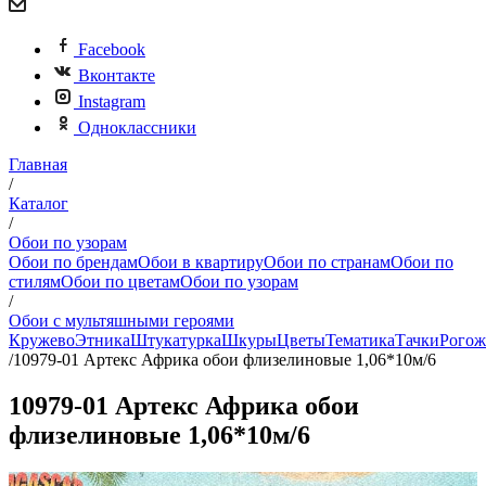
Facebook
Вконтакте
Instagram
Одноклассники
Главная
/
Каталог
/
Обои по узорам
Обои по брендам
Обои в квартиру
Обои по странам
Обои по
стилям
Обои по цветам
Обои по узорам
/
Обои с мультяшными героями
Кружево
Этника
Штукатурка
Шкуры
Цветы
Тематика
Тачки
Рогож
/
10979-01 Артекс Африка обои флизелиновые 1,06*10м/6
10979-01 Артекс Африка обои
флизелиновые 1,06*10м/6