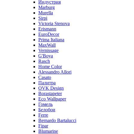
Индустрия
Marburg
Murella
Sirpi
Victoria Stenova
Erismann
EuroDecor
Prima Italiana
MaxWall
Vernissage
G'Boya
Rasch
Home Color
Alessandro Allori
Casato
Палитра
OVK Design
Borastapeter
Eco Wallpaper
Гомель
Белобои
Ferre
Bernardo Bartalucci
Fipar
Blumarine