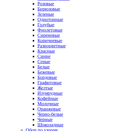
Розовые
Бирюзовые
Зеленые
Однотонные
Голубые
Фиолетовые
Сиреневые
Коричневые
Разноцветные
Красные
Синие
Серые
Белые
Бежевые
Бордовые
Графитовые
Желтые
Изумрудные
Кофейные
Молочные
Оранжевые
Черно-белые
Черные
Шоколадные
Обои по узорам