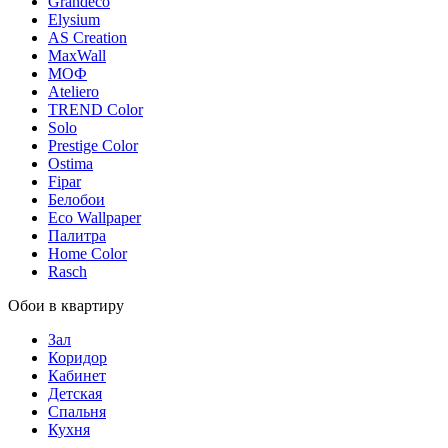
Grandeco
Elysium
AS Creation
MaxWall
МОФ
Ateliero
TREND Color
Solo
Prestige Color
Ostima
Fipar
Белобои
Eco Wallpaper
Палитра
Home Color
Rasch
Обои в квартиру
Зал
Коридор
Кабинет
Детская
Спальня
Кухня