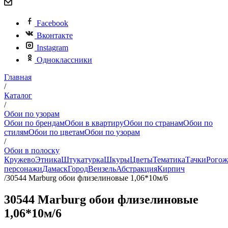
Facebook
Вконтакте
Instagram
Одноклассники
Главная
/
Каталог
/
Обои по узорам
Обои по брендам
Обои в квартиру
Обои по странам
Обои по
стилям
Обои по цветам
Обои по узорам
/
Обои в полоску
Кружево
Этника
Штукатурка
Шкуры
Цветы
Тематика
Тачки
Рогож
персонажи
Дамаск
Город
Вензель
Абстракция
Кирпич
/
30544 Marburg обои флизелиновые 1,06*10м/6
30544 Marburg обои флизелиновые
1,06*10м/6