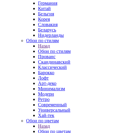
Германия
Китай
Бельгия
Корея
Словакия
Беларусь
Нидерланды
Обои по стилям
Назад
Обои по стилям
Прованс
Скандинавский
Классический
Барокко
Лофт
Арт-деко
Минимализм
Модерн
Ретро
Современный
Универсальный
Хай-тек
Обои по цветам
Назад
Обои по цветам