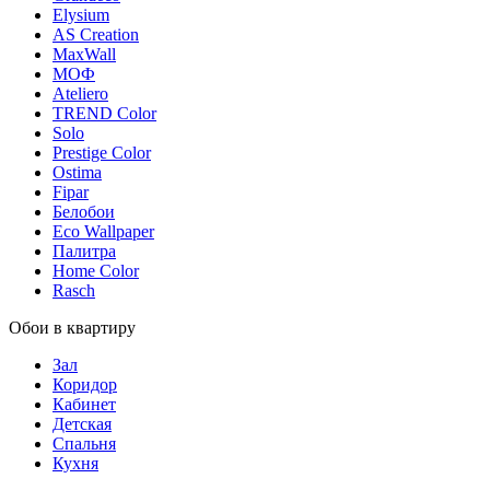
Elysium
AS Creation
MaxWall
МОФ
Ateliero
TREND Color
Solo
Prestige Color
Ostima
Fipar
Белобои
Eco Wallpaper
Палитра
Home Color
Rasch
Обои в квартиру
Зал
Коридор
Кабинет
Детская
Спальня
Кухня