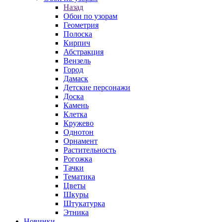
Назад
Обои по узорам
Геометрия
Полоска
Кирпич
Абстракция
Вензель
Город
Дамаск
Детские персонажи
Доска
Камень
Клетка
Кружево
Однотон
Орнамент
Растительность
Рогожка
Тачки
Тематика
Цветы
Шкуры
Штукатурка
Этника
Новинки