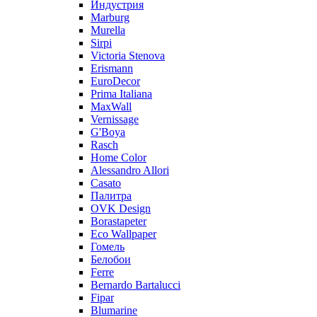
Индустрия
Marburg
Murella
Sirpi
Victoria Stenova
Erismann
EuroDecor
Prima Italiana
MaxWall
Vernissage
G'Boya
Rasch
Home Color
Alessandro Allori
Casato
Палитра
OVK Design
Borastapeter
Eco Wallpaper
Гомель
Белобои
Ferre
Bernardo Bartalucci
Fipar
Blumarine