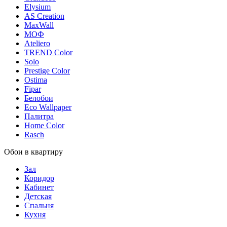
Elysium
AS Creation
MaxWall
МОФ
Ateliero
TREND Color
Solo
Prestige Color
Ostima
Fipar
Белобои
Eco Wallpaper
Палитра
Home Color
Rasch
Обои в квартиру
Зал
Коридор
Кабинет
Детская
Спальня
Кухня