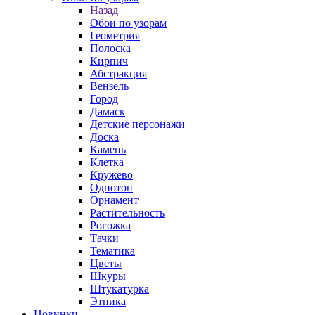
Назад
Обои по узорам
Геометрия
Полоска
Кирпич
Абстракция
Вензель
Город
Дамаск
Детские персонажи
Доска
Камень
Клетка
Кружево
Однотон
Орнамент
Растительность
Рогожка
Тачки
Тематика
Цветы
Шкуры
Штукатурка
Этника
Новинки