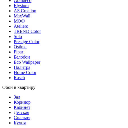
Grandeco
Elysium
AS Creation
MaxWall
МОФ
Ateliero
TREND Color
Solo
Prestige Color
Ostima
Fipar
Белобои
Eco Wallpaper
Палитра
Home Color
Rasch
Обои в квартиру
Зал
Коридор
Кабинет
Детская
Спальня
Кухня