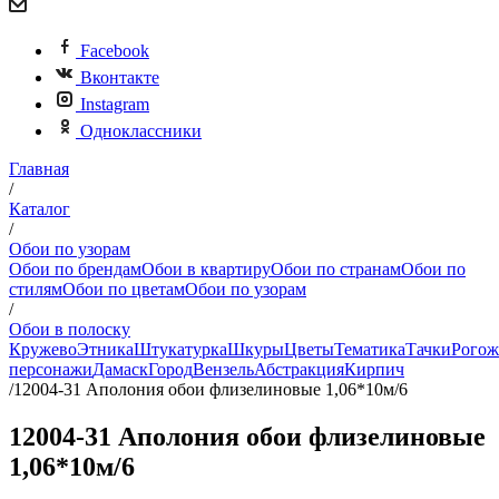
Facebook
Вконтакте
Instagram
Одноклассники
Главная
/
Каталог
/
Обои по узорам
Обои по брендам
Обои в квартиру
Обои по странам
Обои по
стилям
Обои по цветам
Обои по узорам
/
Обои в полоску
Кружево
Этника
Штукатурка
Шкуры
Цветы
Тематика
Тачки
Рогож
персонажи
Дамаск
Город
Вензель
Абстракция
Кирпич
/
12004-31 Аполония обои флизелиновые 1,06*10м/6
12004-31 Аполония обои флизелиновые
1,06*10м/6