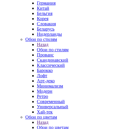
Германия
Китай
Бельгия
Корея
Словакия
Беларусь
Нидерланды
Обои по стилям
Назад
Обои по стилям
Прованс
Скандинавский
Классический
Барокко
Лофт
Арт-деко
Минимализм
Модерн
Ретро
Современный
Универсальный
Хай-тек
Обои по цветам
Назад
Обои по цветам