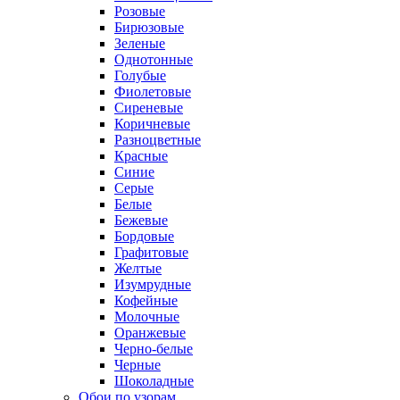
Розовые
Бирюзовые
Зеленые
Однотонные
Голубые
Фиолетовые
Сиреневые
Коричневые
Разноцветные
Красные
Синие
Серые
Белые
Бежевые
Бордовые
Графитовые
Желтые
Изумрудные
Кофейные
Молочные
Оранжевые
Черно-белые
Черные
Шоколадные
Обои по узорам