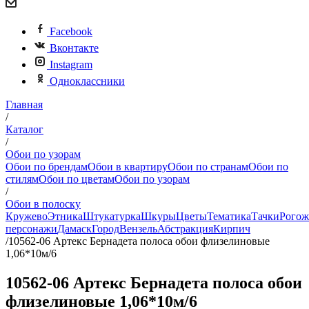
Facebook
Вконтакте
Instagram
Одноклассники
Главная
/
Каталог
/
Обои по узорам
Обои по брендам
Обои в квартиру
Обои по странам
Обои по
стилям
Обои по цветам
Обои по узорам
/
Обои в полоску
Кружево
Этника
Штукатурка
Шкуры
Цветы
Тематика
Тачки
Рогож
персонажи
Дамаск
Город
Вензель
Абстракция
Кирпич
/
10562-06 Артекс Бернадета полоса обои флизелиновые
1,06*10м/6
10562-06 Артекс Бернадета полоса обои
флизелиновые 1,06*10м/6