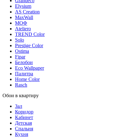
Grandeco
Elysium
AS Creation
MaxWall
МОФ
Ateliero
TREND Color
Solo
Prestige Color
Ostima
Fipar
Белобои
Eco Wallpaper
Палитра
Home Color
Rasch
Обои в квартиру
Зал
Коридор
Кабинет
Детская
Спальня
Кухня