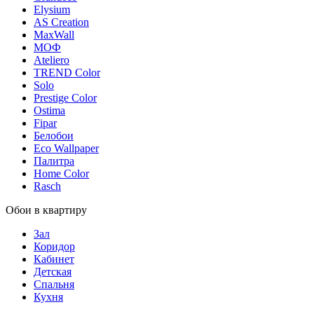
Elysium
AS Creation
MaxWall
МОФ
Ateliero
TREND Color
Solo
Prestige Color
Ostima
Fipar
Белобои
Eco Wallpaper
Палитра
Home Color
Rasch
Обои в квартиру
Зал
Коридор
Кабинет
Детская
Спальня
Кухня