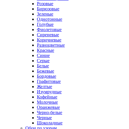
Розовые
Бирюзовые
Зеленые
Однотонные
Голубые
Фиолетовые
Сиреневые
Коричневые
Разноцветные
Красные
Синие
Серые
Белые
Бежевые
Бордовые
Графитовые
Желтые
Изумрудные
Кофейные
Молочные
Оранжевые
Черно-белые
Черные
Шоколадные
Обои по узорам