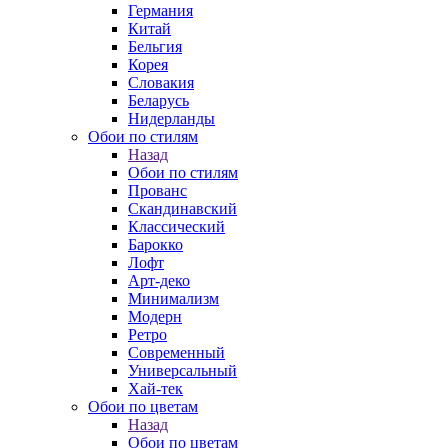
Германия
Китай
Бельгия
Корея
Словакия
Беларусь
Нидерланды
Обои по стилям
Назад
Обои по стилям
Прованс
Скандинавский
Классический
Барокко
Лофт
Арт-деко
Минимализм
Модерн
Ретро
Современный
Универсальный
Хай-тек
Обои по цветам
Назад
Обои по цветам