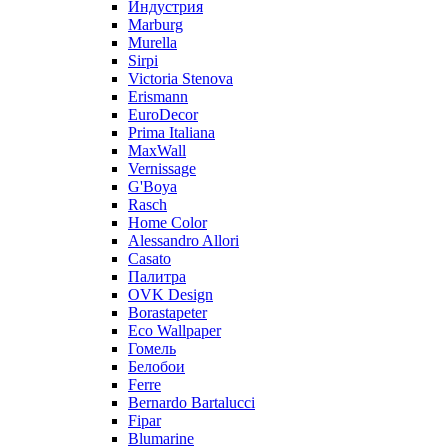
Индустрия
Marburg
Murella
Sirpi
Victoria Stenova
Erismann
EuroDecor
Prima Italiana
MaxWall
Vernissage
G'Boya
Rasch
Home Color
Alessandro Allori
Casato
Палитра
OVK Design
Borastapeter
Eco Wallpaper
Гомель
Белобои
Ferre
Bernardo Bartalucci
Fipar
Blumarine