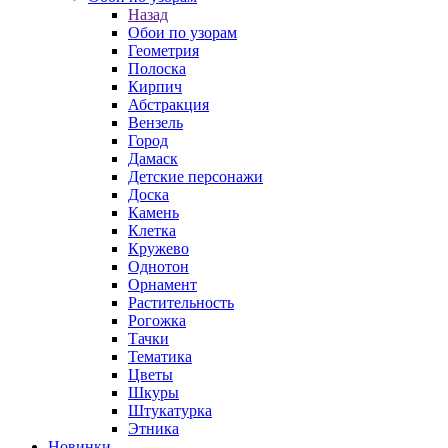
Назад
Обои по узорам
Геометрия
Полоска
Кирпич
Абстракция
Вензель
Город
Дамаск
Детские персонажи
Доска
Камень
Клетка
Кружево
Однотон
Орнамент
Растительность
Рогожка
Тачки
Тематика
Цветы
Шкуры
Штукатурка
Этника
Новинки