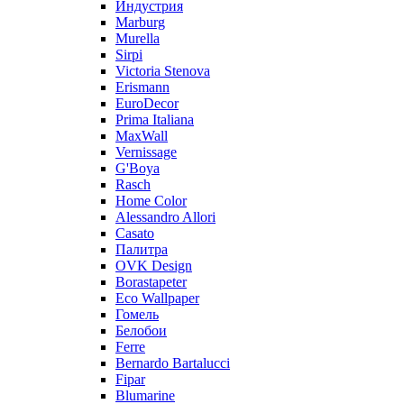
Индустрия
Marburg
Murella
Sirpi
Victoria Stenova
Erismann
EuroDecor
Prima Italiana
MaxWall
Vernissage
G'Boya
Rasch
Home Color
Alessandro Allori
Casato
Палитра
OVK Design
Borastapeter
Eco Wallpaper
Гомель
Белобои
Ferre
Bernardo Bartalucci
Fipar
Blumarine