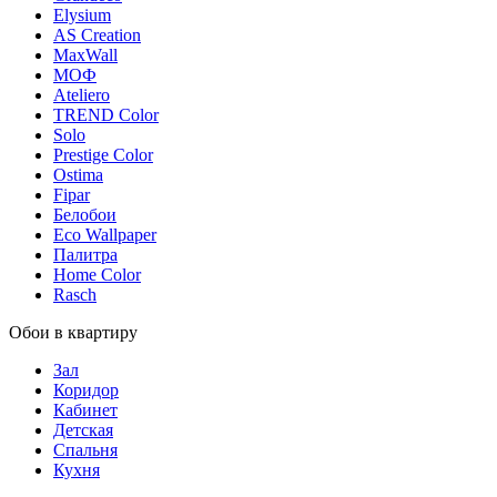
Elysium
AS Creation
MaxWall
МОФ
Ateliero
TREND Color
Solo
Prestige Color
Ostima
Fipar
Белобои
Eco Wallpaper
Палитра
Home Color
Rasch
Обои в квартиру
Зал
Коридор
Кабинет
Детская
Спальня
Кухня