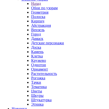
Назад
Обои по узорам
Геометрия
Полоска
Кирпич
Абстракция
Вензель
Город
Дамаск
Детские персонажи
Доска
Камень
Клетка
Кружево
Однотон
Орнамент
Растительность
Рогожка
Тачки
Тематика
Цветы
Шкуры
Штукатурка
Этника
Новинки