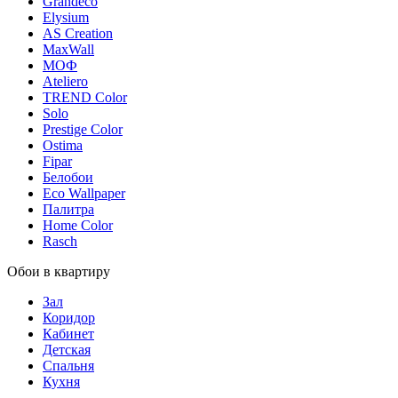
Grandeco
Elysium
AS Creation
MaxWall
МОФ
Ateliero
TREND Color
Solo
Prestige Color
Ostima
Fipar
Белобои
Eco Wallpaper
Палитра
Home Color
Rasch
Обои в квартиру
Зал
Коридор
Кабинет
Детская
Спальня
Кухня