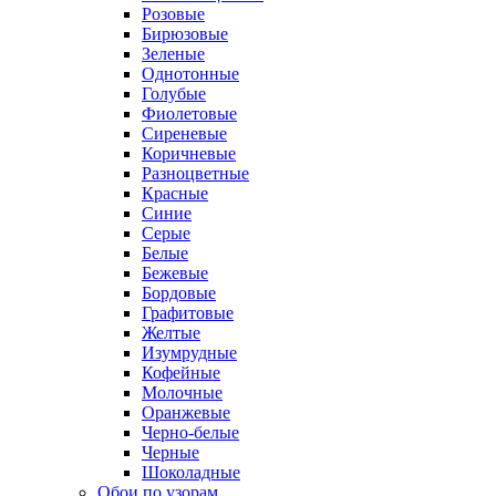
Розовые
Бирюзовые
Зеленые
Однотонные
Голубые
Фиолетовые
Сиреневые
Коричневые
Разноцветные
Красные
Синие
Серые
Белые
Бежевые
Бордовые
Графитовые
Желтые
Изумрудные
Кофейные
Молочные
Оранжевые
Черно-белые
Черные
Шоколадные
Обои по узорам