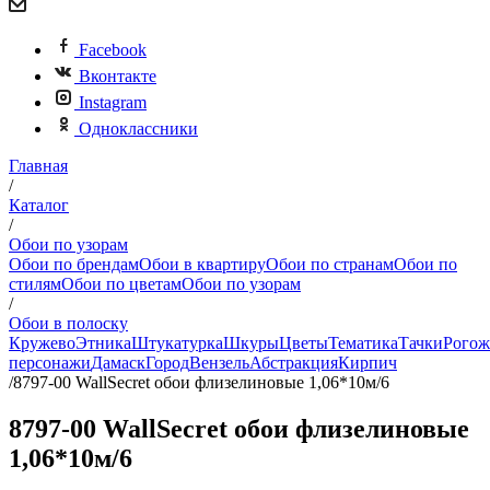
Facebook
Вконтакте
Instagram
Одноклассники
Главная
/
Каталог
/
Обои по узорам
Обои по брендам
Обои в квартиру
Обои по странам
Обои по
стилям
Обои по цветам
Обои по узорам
/
Обои в полоску
Кружево
Этника
Штукатурка
Шкуры
Цветы
Тематика
Тачки
Рогож
персонажи
Дамаск
Город
Вензель
Абстракция
Кирпич
/
8797-00 WallSecret обои флизелиновые 1,06*10м/6
8797-00 WallSecret обои флизелиновые
1,06*10м/6