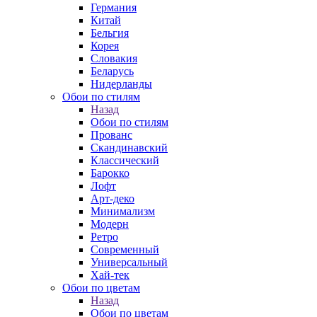
Германия
Китай
Бельгия
Корея
Словакия
Беларусь
Нидерланды
Обои по стилям
Назад
Обои по стилям
Прованс
Скандинавский
Классический
Барокко
Лофт
Арт-деко
Минимализм
Модерн
Ретро
Современный
Универсальный
Хай-тек
Обои по цветам
Назад
Обои по цветам