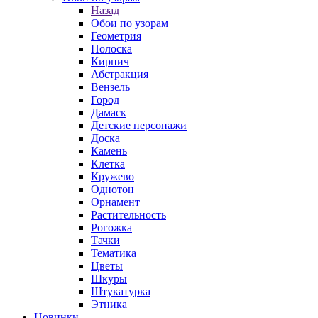
Назад
Обои по узорам
Геометрия
Полоска
Кирпич
Абстракция
Вензель
Город
Дамаск
Детские персонажи
Доска
Камень
Клетка
Кружево
Однотон
Орнамент
Растительность
Рогожка
Тачки
Тематика
Цветы
Шкуры
Штукатурка
Этника
Новинки