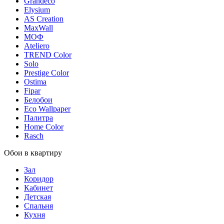
Grandeco
Elysium
AS Creation
MaxWall
МОФ
Ateliero
TREND Color
Solo
Prestige Color
Ostima
Fipar
Белобои
Eco Wallpaper
Палитра
Home Color
Rasch
Обои в квартиру
Зал
Коридор
Кабинет
Детская
Спальня
Кухня