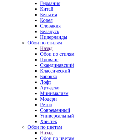
Германия
Китай
Бельгия
Корея
Словакия
Беларусь
Нидерланды
Обои по стилям
Назад
Обои по стилям
Прованс
Скандинавский
Классический
Барокко
Лофт
Арт-деко
Минимализм
Модерн
Ретро
Современный
Универсальный
Хай-тек
Обои по цветам
Назад
Обои по цветам