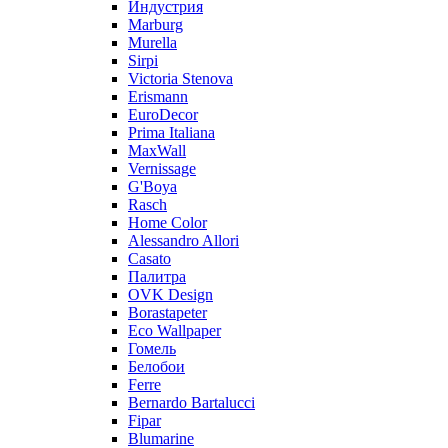
Индустрия
Marburg
Murella
Sirpi
Victoria Stenova
Erismann
EuroDecor
Prima Italiana
MaxWall
Vernissage
G'Boya
Rasch
Home Color
Alessandro Allori
Casato
Палитра
OVK Design
Borastapeter
Eco Wallpaper
Гомель
Белобои
Ferre
Bernardo Bartalucci
Fipar
Blumarine