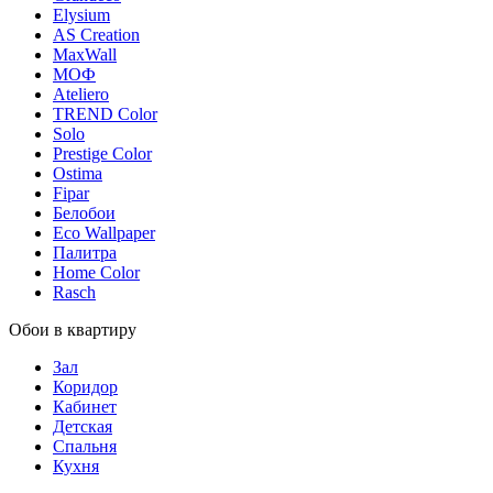
Elysium
AS Creation
MaxWall
МОФ
Ateliero
TREND Color
Solo
Prestige Color
Ostima
Fipar
Белобои
Eco Wallpaper
Палитра
Home Color
Rasch
Обои в квартиру
Зал
Коридор
Кабинет
Детская
Спальня
Кухня