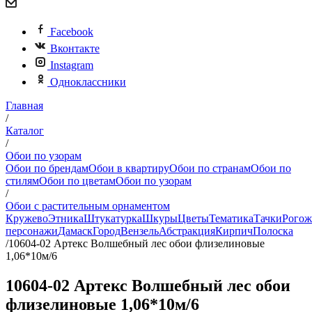
Facebook
Вконтакте
Instagram
Одноклассники
Главная
/
Каталог
/
Обои по узорам
Обои по брендам
Обои в квартиру
Обои по странам
Обои по
стилям
Обои по цветам
Обои по узорам
/
Обои с растительным орнаментом
Кружево
Этника
Штукатурка
Шкуры
Цветы
Тематика
Тачки
Рогож
персонажи
Дамаск
Город
Вензель
Абстракция
Кирпич
Полоска
/
10604-02 Артекс Волшебный лес обои флизелиновые
1,06*10м/6
10604-02 Артекс Волшебный лес обои
флизелиновые 1,06*10м/6