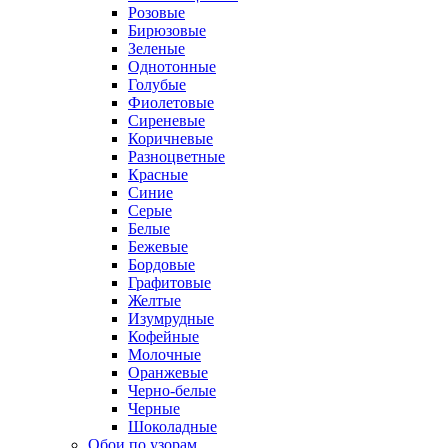
Розовые
Бирюзовые
Зеленые
Однотонные
Голубые
Фиолетовые
Сиреневые
Коричневые
Разноцветные
Красные
Синие
Серые
Белые
Бежевые
Бордовые
Графитовые
Желтые
Изумрудные
Кофейные
Молочные
Оранжевые
Черно-белые
Черные
Шоколадные
Обои по узорам