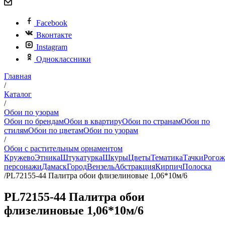
Facebook
Вконтакте
Instagram
Одноклассники
Главная
/
Каталог
/
Обои по узорам
Обои по брендам
Обои в квартиру
Обои по странам
Обои по
стилям
Обои по цветам
Обои по узорам
/
Обои с растительным орнаментом
Кружево
Этника
Штукатурка
Шкуры
Цветы
Тематика
Тачки
Рогож
персонажи
Дамаск
Город
Вензель
Абстракция
Кирпич
Полоска
/
PL72155-44 Палитра обои флизелиновые 1,06*10м/6
PL72155-44 Палитра обои
флизелиновые 1,06*10м/6