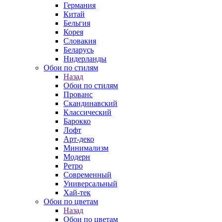
Германия
Китай
Бельгия
Корея
Словакия
Беларусь
Нидерланды
Обои по стилям
Назад
Обои по стилям
Прованс
Скандинавский
Классический
Барокко
Лофт
Арт-деко
Минимализм
Модерн
Ретро
Современный
Универсальный
Хай-тек
Обои по цветам
Назад
Обои по цветам