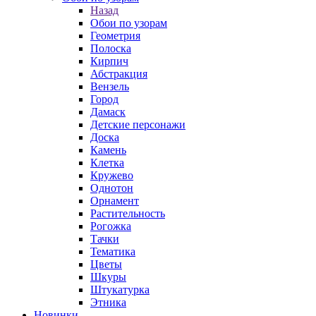
Назад
Обои по узорам
Геометрия
Полоска
Кирпич
Абстракция
Вензель
Город
Дамаск
Детские персонажи
Доска
Камень
Клетка
Кружево
Однотон
Орнамент
Растительность
Рогожка
Тачки
Тематика
Цветы
Шкуры
Штукатурка
Этника
Новинки