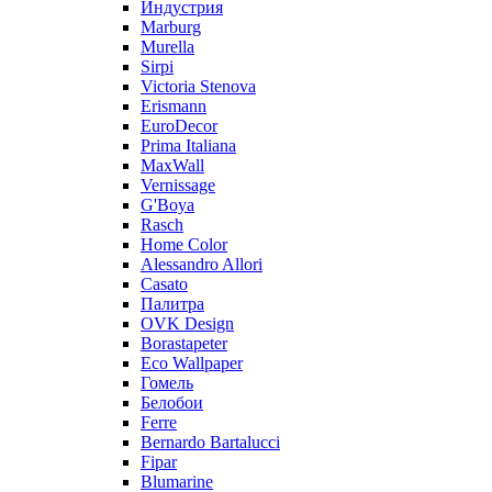
Индустрия
Marburg
Murella
Sirpi
Victoria Stenova
Erismann
EuroDecor
Prima Italiana
MaxWall
Vernissage
G'Boya
Rasch
Home Color
Alessandro Allori
Casato
Палитра
OVK Design
Borastapeter
Eco Wallpaper
Гомель
Белобои
Ferre
Bernardo Bartalucci
Fipar
Blumarine