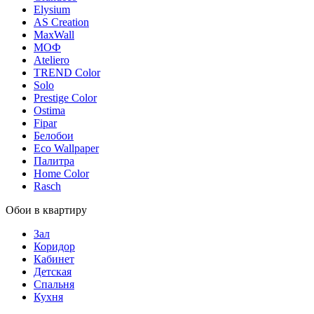
Elysium
AS Creation
MaxWall
МОФ
Ateliero
TREND Color
Solo
Prestige Color
Ostima
Fipar
Белобои
Eco Wallpaper
Палитра
Home Color
Rasch
Обои в квартиру
Зал
Коридор
Кабинет
Детская
Спальня
Кухня