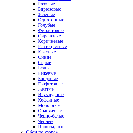
Розовые
Бирюзовые
Зеленые
Однотонные
Голубые
Фиолетовые
Сиреневые
Коричневые
Разноцветные
Красные
Синие
Серые
Белые
Бежевые
Бордовые
Графитовые
Желтые
Изумрудные
Кофейные
Молочные
Оранжевые
Черно-белые
Черные
Шоколадные
Обои по узорам