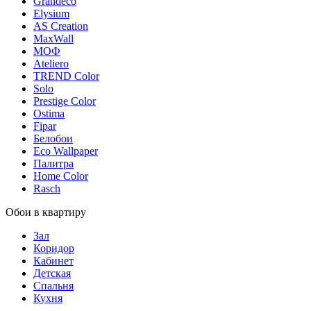
Grandeco
Elysium
AS Creation
MaxWall
МОФ
Ateliero
TREND Color
Solo
Prestige Color
Ostima
Fipar
Белобои
Eco Wallpaper
Палитра
Home Color
Rasch
Обои в квартиру
Зал
Коридор
Кабинет
Детская
Спальня
Кухня