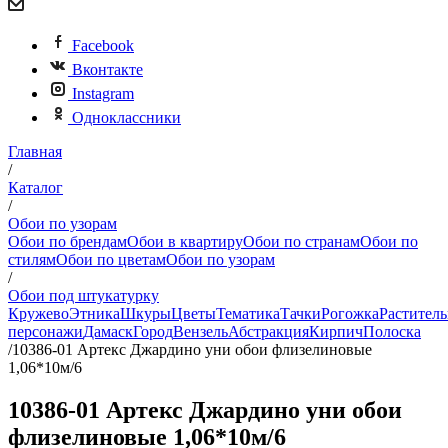
Facebook
Вконтакте
Instagram
Одноклассники
Главная
/
Каталог
/
Обои по узорам
Обои по брендам
Обои в квартиру
Обои по странам
Обои по
стилям
Обои по цветам
Обои по узорам
/
Обои под штукатурку
Кружево
Этника
Шкуры
Цветы
Тематика
Тачки
Рогожка
Раститель
персонажи
Дамаск
Город
Вензель
Абстракция
Кирпич
Полоска
/
10386-01 Артекс Джардино уни обои флизелиновые
1,06*10м/6
10386-01 Артекс Джардино уни обои
флизелиновые 1,06*10м/6