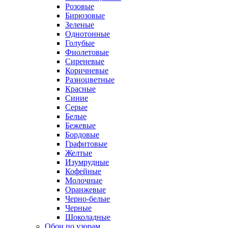
Розовые
Бирюзовые
Зеленые
Однотонные
Голубые
Фиолетовые
Сиреневые
Коричневые
Разноцветные
Красные
Синие
Серые
Белые
Бежевые
Бордовые
Графитовые
Желтые
Изумрудные
Кофейные
Молочные
Оранжевые
Черно-белые
Черные
Шоколадные
Обои по узорам