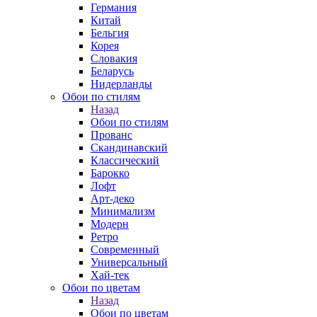
Германия
Китай
Бельгия
Корея
Словакия
Беларусь
Нидерланды
Обои по стилям
Назад
Обои по стилям
Прованс
Скандинавский
Классический
Барокко
Лофт
Арт-деко
Минимализм
Модерн
Ретро
Современный
Универсальный
Хай-тек
Обои по цветам
Назад
Обои по цветам