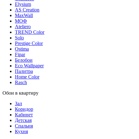
Elysium
AS Creation
MaxWall
МОФ
Ateliero
TREND Color
Solo
Prestige Color
Ostima
Fipar
Белобои
Eco Wallpaper
Палитра
Home Color
Rasch
Обои в квартиру
Зал
Коридор
Кабинет
Детская
Спальня
Кухня