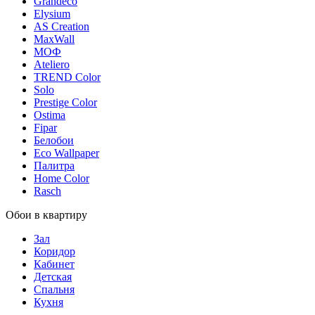
Grandeco
Elysium
AS Creation
MaxWall
МОФ
Ateliero
TREND Color
Solo
Prestige Color
Ostima
Fipar
Белобои
Eco Wallpaper
Палитра
Home Color
Rasch
Обои в квартиру
Зал
Коридор
Кабинет
Детская
Спальня
Кухня