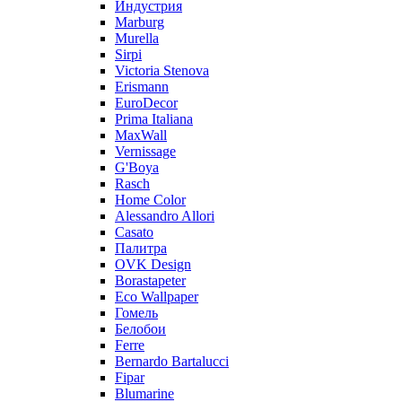
Индустрия
Marburg
Murella
Sirpi
Victoria Stenova
Erismann
EuroDecor
Prima Italiana
MaxWall
Vernissage
G'Boya
Rasch
Home Color
Alessandro Allori
Casato
Палитра
OVK Design
Borastapeter
Eco Wallpaper
Гомель
Белобои
Ferre
Bernardo Bartalucci
Fipar
Blumarine