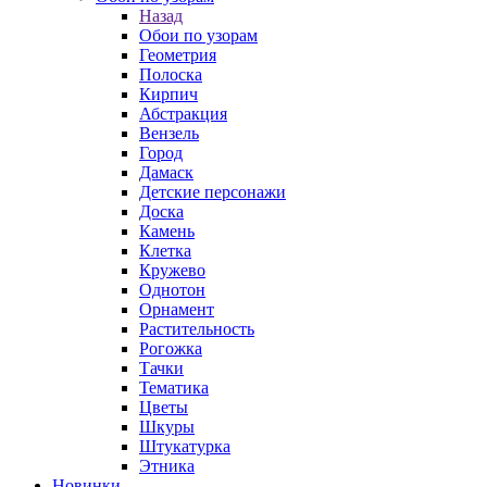
Назад
Обои по узорам
Геометрия
Полоска
Кирпич
Абстракция
Вензель
Город
Дамаск
Детские персонажи
Доска
Камень
Клетка
Кружево
Однотон
Орнамент
Растительность
Рогожка
Тачки
Тематика
Цветы
Шкуры
Штукатурка
Этника
Новинки