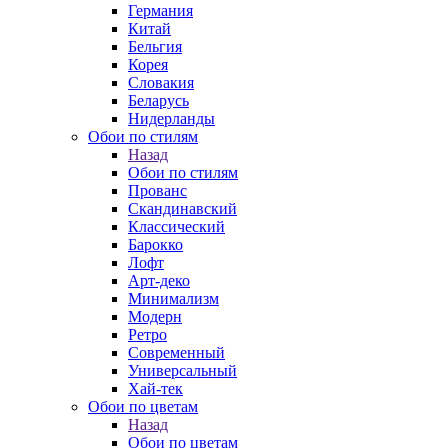
Германия
Китай
Бельгия
Корея
Словакия
Беларусь
Нидерланды
Обои по стилям
Назад
Обои по стилям
Прованс
Скандинавский
Классический
Барокко
Лофт
Арт-деко
Минимализм
Модерн
Ретро
Современный
Универсальный
Хай-тек
Обои по цветам
Назад
Обои по цветам