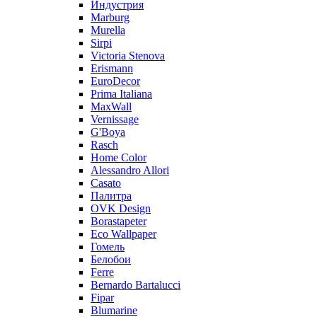
Индустрия
Marburg
Murella
Sirpi
Victoria Stenova
Erismann
EuroDecor
Prima Italiana
MaxWall
Vernissage
G'Boya
Rasch
Home Color
Alessandro Allori
Casato
Палитра
OVK Design
Borastapeter
Eco Wallpaper
Гомель
Белобои
Ferre
Bernardo Bartalucci
Fipar
Blumarine