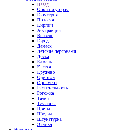
Назад
Обои по узорам
Геометрия
Полоска
Кирпич
Абстракция
Вензель
Город
Дамаск
Детские персонажи
Доска
Камень
Клетка
Кружево
Однотон
Орнамент
Растительность
Рогожка
Тачки
Тематика
Цветы
Шкуры
Штукатурка
Этника
Новинки