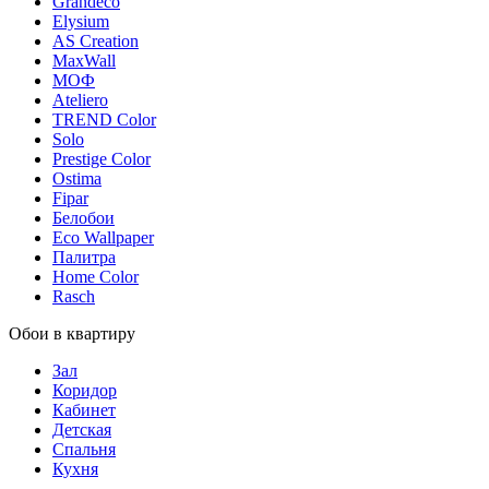
Grandeco
Elysium
AS Creation
MaxWall
МОФ
Ateliero
TREND Color
Solo
Prestige Color
Ostima
Fipar
Белобои
Eco Wallpaper
Палитра
Home Color
Rasch
Обои в квартиру
Зал
Коридор
Кабинет
Детская
Спальня
Кухня