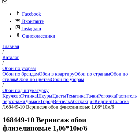
Facebook
Вконтакте
Instagram
Одноклассники
Главная
/
Каталог
/
Обои по узорам
Обои по брендам
Обои в квартиру
Обои по странам
Обои по
стилям
Обои по цветам
Обои по узорам
/
Обои под штукатурку
Кружево
Этника
Шкуры
Цветы
Тематика
Тачки
Рогожка
Раститель
персонажи
Дамаск
Город
Вензель
Абстракция
Кирпич
Полоска
/
168449-10 Вернисаж обои флизелиновые 1,06*10м/6
168449-10 Вернисаж обои
флизелиновые 1,06*10м/6