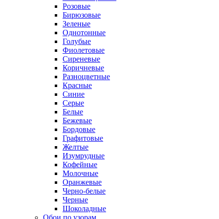
Розовые
Бирюзовые
Зеленые
Однотонные
Голубые
Фиолетовые
Сиреневые
Коричневые
Разноцветные
Красные
Синие
Серые
Белые
Бежевые
Бордовые
Графитовые
Желтые
Изумрудные
Кофейные
Молочные
Оранжевые
Черно-белые
Черные
Шоколадные
Обои по узорам