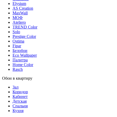
Elysium
AS Creation
MaxWall
МОФ
Ateliero
TREND Color
Solo
Prestige Color
Ostima
Fipar
Белобои
Eco Wallpaper
Палитра
Home Color
Rasch
Обои в квартиру
Зал
Коридор
Кабинет
Детская
Спальня
Кухня