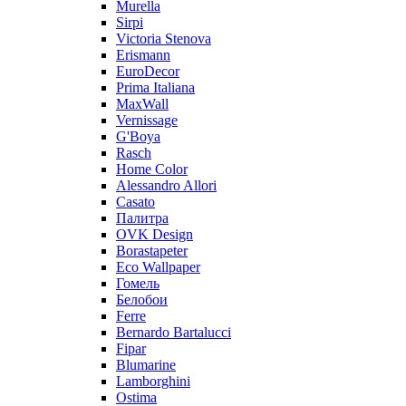
Murella
Sirpi
Victoria Stenova
Erismann
EuroDecor
Prima Italiana
MaxWall
Vernissage
G'Boya
Rasch
Home Color
Alessandro Allori
Casato
Палитра
OVK Design
Borastapeter
Eco Wallpaper
Гомель
Белобои
Ferre
Bernardo Bartalucci
Fipar
Blumarine
Lamborghini
Ostima