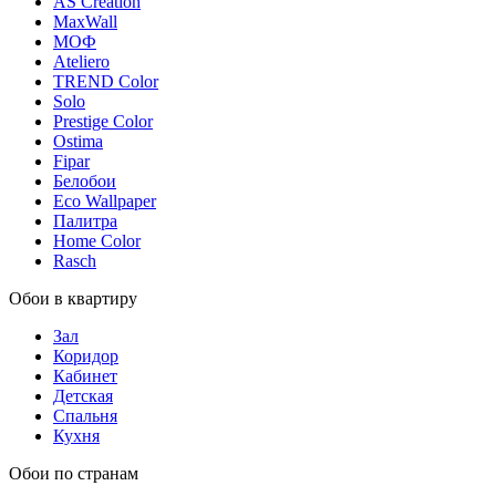
AS Creation
MaxWall
МОФ
Ateliero
TREND Color
Solo
Prestige Color
Ostima
Fipar
Белобои
Eco Wallpaper
Палитра
Home Color
Rasch
Обои в квартиру
Зал
Коридор
Кабинет
Детская
Спальня
Кухня
Обои по странам