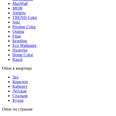
MaxWall
МОФ
Ateliero
TREND Color
Solo
Prestige Color
Ostima
Fipar
Белобои
Eco Wallpaper
Палитра
Home Color
Rasch
Обои в квартиру
Зал
Коридор
Кабинет
Детская
Спальня
Кухня
Обои по странам