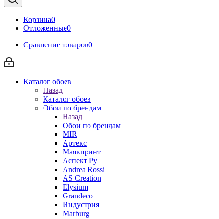
Корзина
0
Отложенные
0
Сравнение товаров
0
Каталог обоев
Назад
Каталог обоев
Обои по брендам
Назад
Обои по брендам
MIR
Артекс
Маякпринт
Аспект Ру
Andrea Rossi
AS Creation
Elysium
Grandeco
Индустрия
Marburg