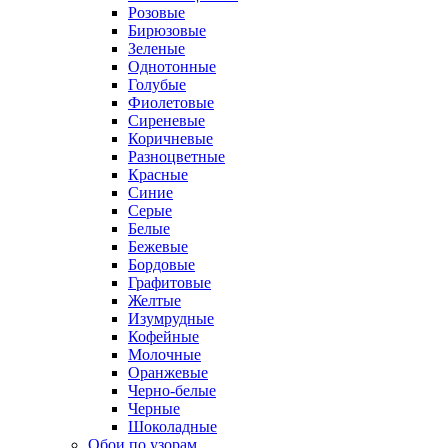
Розовые
Бирюзовые
Зеленые
Однотонные
Голубые
Фиолетовые
Сиреневые
Коричневые
Разноцветные
Красные
Синие
Серые
Белые
Бежевые
Бордовые
Графитовые
Желтые
Изумрудные
Кофейные
Молочные
Оранжевые
Черно-белые
Черные
Шоколадные
Обои по узорам