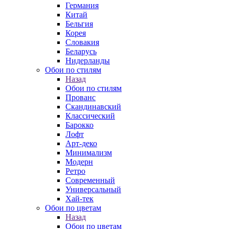
Германия
Китай
Бельгия
Корея
Словакия
Беларусь
Нидерланды
Обои по стилям
Назад
Обои по стилям
Прованс
Скандинавский
Классический
Барокко
Лофт
Арт-деко
Минимализм
Модерн
Ретро
Современный
Универсальный
Хай-тек
Обои по цветам
Назад
Обои по цветам