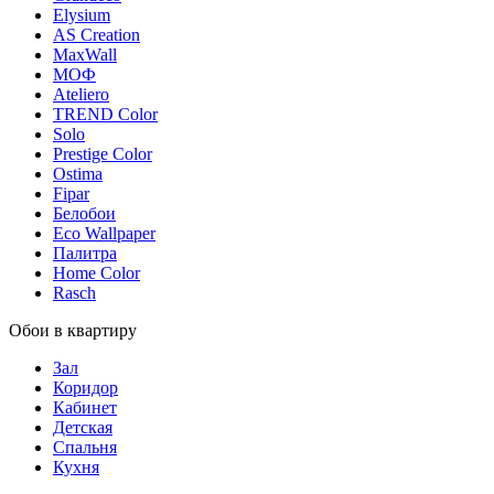
Elysium
AS Creation
MaxWall
МОФ
Ateliero
TREND Color
Solo
Prestige Color
Ostima
Fipar
Белобои
Eco Wallpaper
Палитра
Home Color
Rasch
Обои в квартиру
Зал
Коридор
Кабинет
Детская
Спальня
Кухня