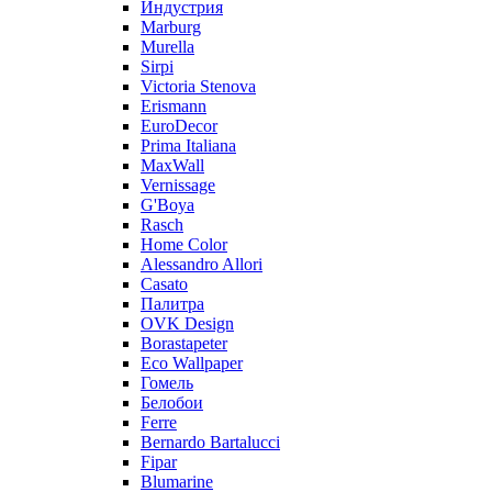
Индустрия
Marburg
Murella
Sirpi
Victoria Stenova
Erismann
EuroDecor
Prima Italiana
MaxWall
Vernissage
G'Boya
Rasch
Home Color
Alessandro Allori
Casato
Палитра
OVK Design
Borastapeter
Eco Wallpaper
Гомель
Белобои
Ferre
Bernardo Bartalucci
Fipar
Blumarine