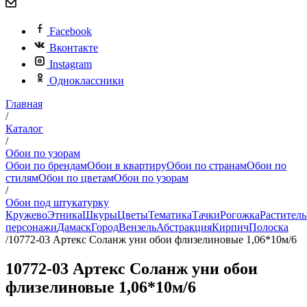
Facebook
Вконтакте
Instagram
Одноклассники
Главная
/
Каталог
/
Обои по узорам
Обои по брендам
Обои в квартиру
Обои по странам
Обои по
стилям
Обои по цветам
Обои по узорам
/
Обои под штукатурку
Кружево
Этника
Шкуры
Цветы
Тематика
Тачки
Рогожка
Раститель
персонажи
Дамаск
Город
Вензель
Абстракция
Кирпич
Полоска
/
10772-03 Артекс Соланж уни обои флизелиновые 1,06*10м/6
10772-03 Артекс Соланж уни обои
флизелиновые 1,06*10м/6