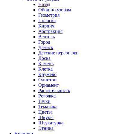
Назад
Обои по узорам
Геометрия
Полоска
Кирпич
Абстракция
Вензель
Город
Дамаск
Детские персонажи
Доска
Камень
Клетка
Кружево
Однотон
Орнамент
Растительность
Рогожка
Тачки
Тематика
Цветы
Шкуры
Штукатурка
Этника
Новинки