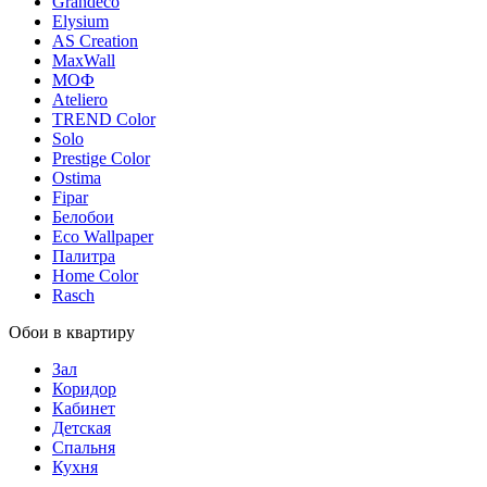
Grandeco
Elysium
AS Creation
MaxWall
МОФ
Ateliero
TREND Color
Solo
Prestige Color
Ostima
Fipar
Белобои
Eco Wallpaper
Палитра
Home Color
Rasch
Обои в квартиру
Зал
Коридор
Кабинет
Детская
Спальня
Кухня