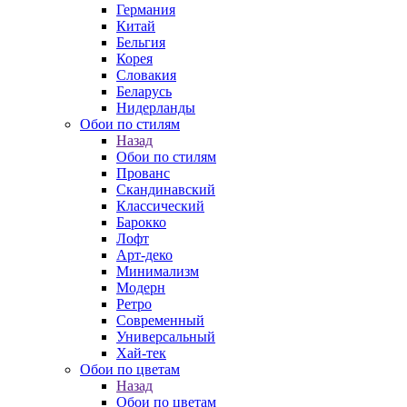
Германия
Китай
Бельгия
Корея
Словакия
Беларусь
Нидерланды
Обои по стилям
Назад
Обои по стилям
Прованс
Скандинавский
Классический
Барокко
Лофт
Арт-деко
Минимализм
Модерн
Ретро
Современный
Универсальный
Хай-тек
Обои по цветам
Назад
Обои по цветам