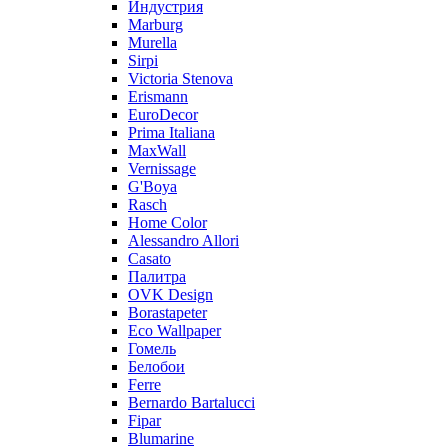
Индустрия
Marburg
Murella
Sirpi
Victoria Stenova
Erismann
EuroDecor
Prima Italiana
MaxWall
Vernissage
G'Boya
Rasch
Home Color
Alessandro Allori
Casato
Палитра
OVK Design
Borastapeter
Eco Wallpaper
Гомель
Белобои
Ferre
Bernardo Bartalucci
Fipar
Blumarine