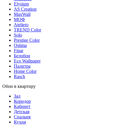
Elysium
AS Creation
MaxWall
МОФ
Ateliero
TREND Color
Solo
Prestige Color
Ostima
Fipar
Белобои
Eco Wallpaper
Палитра
Home Color
Rasch
Обои в квартиру
Зал
Коридор
Кабинет
Детская
Спальня
Кухня