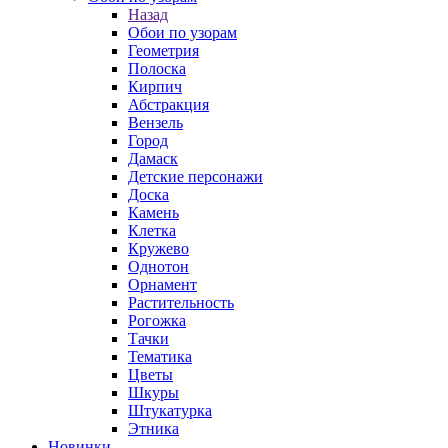
Назад
Обои по узорам
Геометрия
Полоска
Кирпич
Абстракция
Вензель
Город
Дамаск
Детские персонажи
Доска
Камень
Клетка
Кружево
Однотон
Орнамент
Растительность
Рогожка
Тачки
Тематика
Цветы
Шкуры
Штукатурка
Этника
Новинки