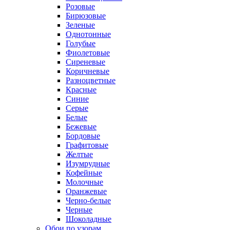
Розовые
Бирюзовые
Зеленые
Однотонные
Голубые
Фиолетовые
Сиреневые
Коричневые
Разноцветные
Красные
Синие
Серые
Белые
Бежевые
Бордовые
Графитовые
Желтые
Изумрудные
Кофейные
Молочные
Оранжевые
Черно-белые
Черные
Шоколадные
Обои по узорам