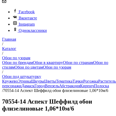
Facebook
Вконтакте
Instagram
Одноклассники
Главная
/
Каталог
/
Обои по узорам
Обои по брендам
Обои в квартиру
Обои по странам
Обои по
стилям
Обои по цветам
Обои по узорам
/
Обои под штукатурку
Кружево
Этника
Шкуры
Цветы
Тематика
Тачки
Рогожка
Раститель
персонажи
Дамаск
Город
Вензель
Абстракция
Кирпич
Полоска
/
70554-14 Аспект Шеффилд обои флизелиновые 1,06*10м/6
70554-14 Аспект Шеффилд обои
флизелиновые 1,06*10м/6