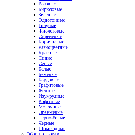
Розовые
Бирюзовые
Зеленые
Однотонные
Голубые
Фиолетовые
Сиреневые
Коричневые
Разноцветные
Красные
Синие
Серые
Белые
Бежевые
Бордовые
Графитовые
Желтые
Изумрудные
Кофейные
Молочные
Оранжевые
Черно-белые
Черные
Шоколадные
Обои по узорам