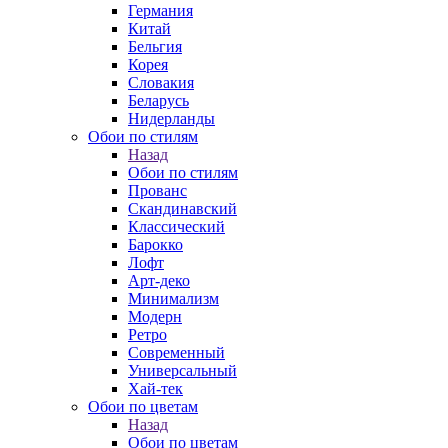
Германия
Китай
Бельгия
Корея
Словакия
Беларусь
Нидерланды
Обои по стилям
Назад
Обои по стилям
Прованс
Скандинавский
Классический
Барокко
Лофт
Арт-деко
Минимализм
Модерн
Ретро
Современный
Универсальный
Хай-тек
Обои по цветам
Назад
Обои по цветам