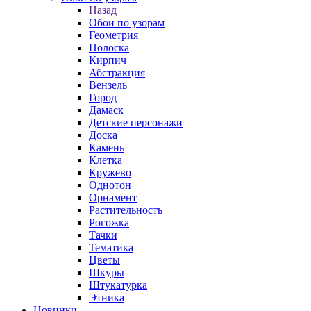
Назад
Обои по узорам
Геометрия
Полоска
Кирпич
Абстракция
Вензель
Город
Дамаск
Детские персонажи
Доска
Камень
Клетка
Кружево
Однотон
Орнамент
Растительность
Рогожка
Тачки
Тематика
Цветы
Шкуры
Штукатурка
Этника
Новинки