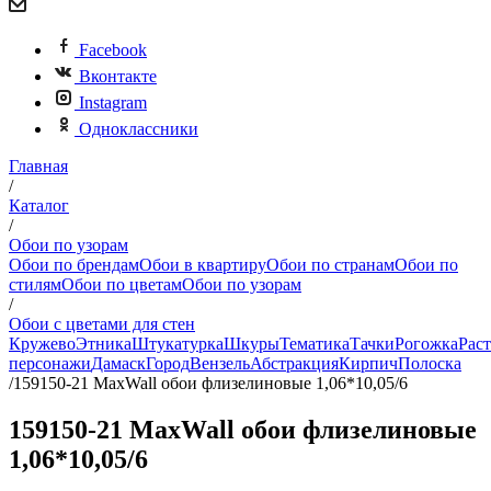
Facebook
Вконтакте
Instagram
Одноклассники
Главная
/
Каталог
/
Обои по узорам
Обои по брендам
Обои в квартиру
Обои по странам
Обои по
стилям
Обои по цветам
Обои по узорам
/
Обои с цветами для стен
Кружево
Этника
Штукатурка
Шкуры
Тематика
Тачки
Рогожка
Рас
персонажи
Дамаск
Город
Вензель
Абстракция
Кирпич
Полоска
/
159150-21 MaxWall обои флизелиновые 1,06*10,05/6
159150-21 MaxWall обои флизелиновые
1,06*10,05/6