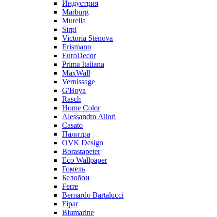
Индустрия
Marburg
Murella
Sirpi
Victoria Stenova
Erismann
EuroDecor
Prima Italiana
MaxWall
Vernissage
G'Boya
Rasch
Home Color
Alessandro Allori
Casato
Палитра
OVK Design
Borastapeter
Eco Wallpaper
Гомель
Белобои
Ferre
Bernardo Bartalucci
Fipar
Blumarine