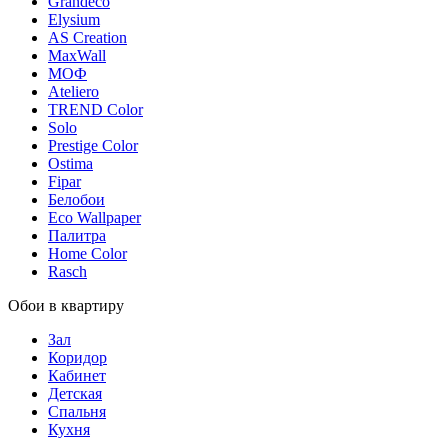
Grandeco
Elysium
AS Creation
MaxWall
МОФ
Ateliero
TREND Color
Solo
Prestige Color
Ostima
Fipar
Белобои
Eco Wallpaper
Палитра
Home Color
Rasch
Обои в квартиру
Зал
Коридор
Кабинет
Детская
Спальня
Кухня