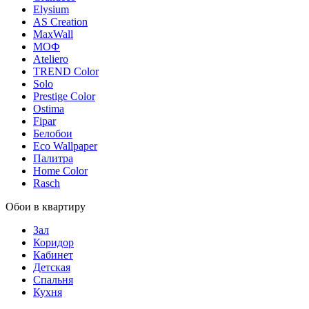
Elysium
AS Creation
MaxWall
МОФ
Ateliero
TREND Color
Solo
Prestige Color
Ostima
Fipar
Белобои
Eco Wallpaper
Палитра
Home Color
Rasch
Обои в квартиру
Зал
Коридор
Кабинет
Детская
Спальня
Кухня